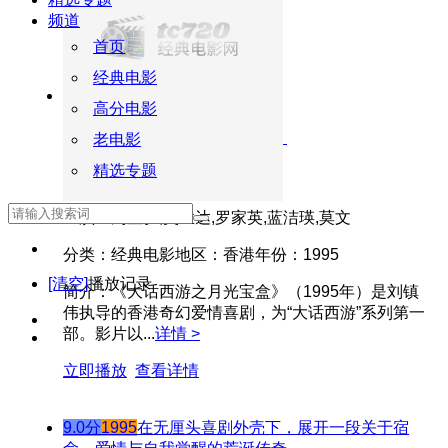
作。影片...
详情 >
频道
立即播放
查看详情
首页
经典电影
9.0分
1995
正片
高分电影
大话西游之月光宝盒（国语版）
老电影
精选专题
导演：
刘镇伟
主演：
周星驰,吴孟达,罗家英,蓝洁瑛,莫文
分类：
经典电影
地区：
香港
年份：
1995
[清空]
播放记录
简介：
《大话西游之月光宝盒》（1995年）是刘镇
伟执导的香港奇幻爱情喜剧，为“大话西游”系列第一
部。影片以...
详情 >
立即播放
查看详情
9.0分
1995
在无厘头喜剧外壳下，展开一段关于宿