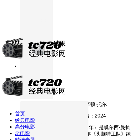
与
“陆”
相关的搜索结果
8.4分
2024
正片
头脑特工队2
导演：
凯尔西·曼
主演：
艾米·波勒,玛雅·霍克,肯辛顿·托尔
首页
分类：
高分电影
地区：
美国
年份：
2024
经典电影
高分电影
简介：
《头脑特工队2》（2024年）是凯尔西·曼执
老电影
导的皮克斯动画电影，为2015年《头脑特工队》续
精选专题