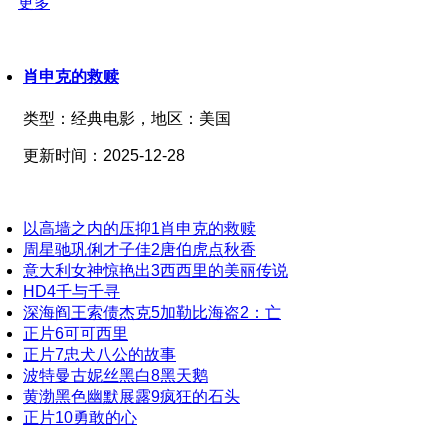
更多
肖申克的救赎
类型：
经典电影，
地区：
美国
更新时间：
2025-12-28
以高墙之内的压抑
1
肖申克的救赎
周星驰巩俐才子佳
2
唐伯虎点秋香
意大利女神惊艳出
3
西西里的美丽传说
HD
4
千与千寻
深海阎王索债杰克
5
加勒比海盗2：亡
正片
6
可可西里
正片
7
忠犬八公的故事
波特曼古妮丝黑白
8
黑天鹅
黄渤黑色幽默展露
9
疯狂的石头
正片
10
勇敢的心