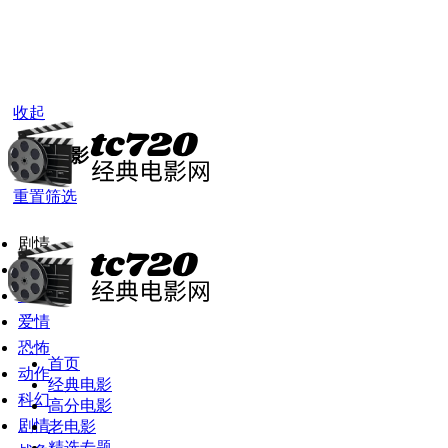
收起
高分电影
重置筛选
剧情
全部
喜剧
爱情
恐怖
首页
动作
经典电影
科幻
高分电影
剧情
老电影
精选专题