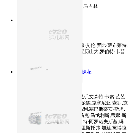
主演：多布杰,张垒,奇道,赵雪莹,马占林
9.4分
2009
正片
忠犬八公的故事
主演：理查·基尔,萨拉·罗默尔,琼·艾伦,罗比·萨布莱特,
艾瑞克·阿瓦利,田川洋行,杰森·亚历山大,罗伯特·卡普
荣
8.6分
2010
波特曼古妮丝黑白姐妹花
黑天鹅
主演：娜塔莉·波特曼,米拉·库尼斯,文森特·卡索,芭芭
拉·赫希,薇诺娜·瑞德,本杰明·米派德,克塞尼亚·索罗,克
里斯汀娜·安娜波,詹妮特·蒙哥马利,塞巴斯蒂安·斯坦,
托比·海明威,塞尔吉奥·托拉多,马克·马戈利斯,蒂娜·斯
隆,亚伯拉罕·阿罗诺夫斯基,夏洛特·阿罗诺夫斯基,玛
西娅·让·库尔茨,肖恩·奥哈根,克里斯托弗·加廷,黛博拉