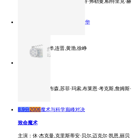
·奥夫纳,斯坦利·B·赫尔曼,库尔特·弗勒曼,帕特里克·赫
辛格,莎拉·海伊
8.6分
2006
黄渤黑色幽默展露才华
疯狂的石头
主演：郭涛,刘桦,连晋,黄渤,徐峥
8.9分
1995
正片
勇敢的心
主演：梅尔·吉布森,苏菲·玛索,布莱恩·考克斯,詹姆斯·
科兹莫,辛·劳洛
8.9分
2006
魔术与科学巅峰对决
致命魔术
主演：休·杰克曼,克里斯蒂安·贝尔,迈克尔·凯恩,丽贝