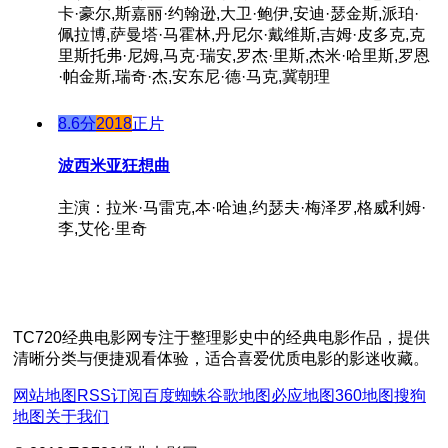
卡·豪尔,斯嘉丽·约翰逊,大卫·鲍伊,安迪·瑟金斯,派珀·
佩拉博,萨曼塔·马霍林,丹尼尔·戴维斯,吉姆·皮多克,克
里斯托弗·尼姆,马克·瑞安,罗杰·里斯,杰米·哈里斯,罗恩
·帕金斯,瑞奇·杰,安东尼·德·马克,冀朝理
8.6分
2018
正片
波西米亚狂想曲
主演：拉米·马雷克,本·哈迪,约瑟夫·梅泽罗,格威利姆·
李,艾伦·里奇
TC720经典电影网专注于整理影史中的经典电影作品，提供
清晰分类与便捷观看体验，适合喜爱优质电影的影迷收藏。
网站地图
RSS订阅
百度蜘蛛
谷歌地图
必应地图
360地图
搜狗
地图
关于我们