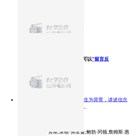
没有找到您想要的结果哦！您可以
“留言反
馈”
给我们
9.6分
1994
以高墙之内的压抑人生为背景，讲述信念
与希望如何在绝望中悄然生长。
肖申克的救赎
主演：蒂姆·罗宾斯,摩根·弗里曼,鲍勃·冈顿,詹姆斯·惠