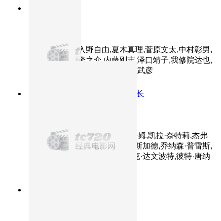
9.4分
2001
HD
千与千寻
主演：柊瑠美,入野自由,夏木真理,菅原文太,中村彰男,
玉井夕海,神木隆之介,内藤刚志,泽口靖子,我修院达也,
大泉洋,小林郁夫,上条恒彦,小野武彦
9.2分
2006
深海阎王索债杰克船长
加勒比海盗2：亡灵宝藏
主演：约翰尼·德普,奥兰多·布鲁姆,凯拉·奈特莉,杰弗
里·拉什,比尔·奈伊,斯特兰·斯卡斯加德,乔纳森·普雷斯,
娜奥米·哈里斯,李·阿伦伯格,杰克·达文波特,彼特·唐纳
德·巴达拉曼迪二世
8.8分
2004
正片
可可西里