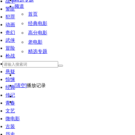
战争
频道
警匪
首页
犯罪
经典电影
动画
奇幻
高分电影
武侠
老电影
冒险
精选专题
枪战
恐怖
悬疑
惊悚
[清空]
播放记录
经典
传记
青春
文艺
微电影
古装
历史