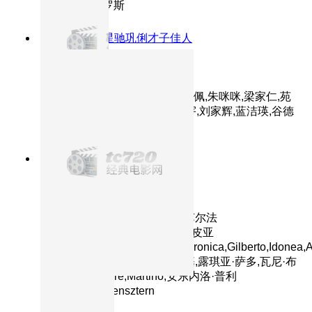
特摩,吉尔·贝罗斯
8.7分
1993
周星驰巩俐才子佳人
唐伯虎点秋香
主演：周星驰,巩俐,陈百祥,郑佩佩,朱咪咪,梁家仁,苑
琼丹,梁荣忠,黄一山,黄霑,吴镇宇,刘家辉,蓝洁瑛,谷德
昭,陈辉虹,李健仁,宣萱,温翠苹
8.9分
2000
意大利女神惊艳出演
西西里的美丽传说
主演：莫妮卡·贝鲁奇,朱塞佩·苏尔法
罗,Luciano,Federico,玛蒂尔德·皮亚
纳,Pietro,Notarianni,Gaetano,Aronica,Gilberto,Idonea,A
埃丽萨·莫鲁奇,奥罗拉·夸特罗基,露琪亚·萨多,瓦尼·布
拉马蒂,Salvatore,Martino,安东内洛·普利
西,Noam,Morgensztern