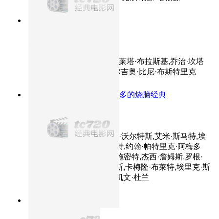
9.5分
2020
动荡时代的阿Q
美丽人生
主演：罗伯托·贝尼尼,尼可莱塔·布拉斯基,乔治·坎塔
里尼,朱斯蒂诺·杜拉诺,塞尔吉奥·比尼·布斯特里克
8.9分
2004
看一百遍都不嫌多的烧脑经典
蝴蝶效应
主演：阿什顿·库彻,梅洛拉·沃尔特斯,艾米·斯马特,埃
尔登·汉森,威廉姆·李·斯科特,约翰·帕特里克·阿梅多
利,艾琳·戈洛瓦娅,凯文·G·施密特,杰西·詹姆斯,罗根·
勒曼,莎拉·威多斯,杰克·凯斯,卡梅隆·布莱特,埃里克·斯
托尔兹,考乐姆·吉斯·雷尼,凯文·杜兰
9.0分
2008
返老还童爱上你