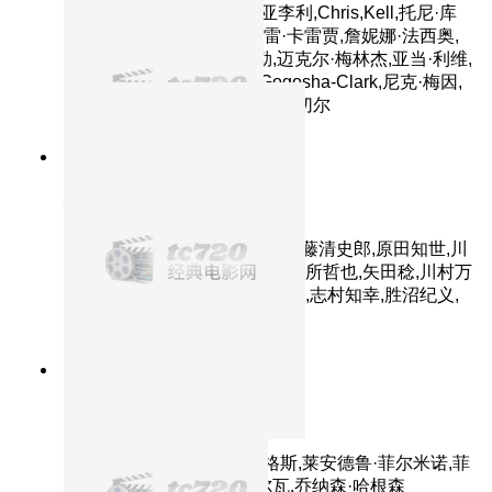
文-欧尔·托尔森,欧米德·吉亚李利,Chris,Kell,托尼·库
兰,大卫·拜利,艾尔·阿什顿,雷·卡雷贾,詹妮娜·法西奥,
乔治·坎塔里尼,阿兰·柯德勒,迈克尔·梅林杰,亚当·利维,
吉力·吉尔克里斯特,Kjeld,Gogosha-Clark,尼克·梅因,
若昂·科斯塔·梅内塞斯,迈克·米切尔
8.9分
2010
正片
你看起来好像很好吃
主演：山口胜平,爱河里花子,加藤清史郎,原田知世,川
岛得爱,折笠富美子,桐本拓哉,别所哲也,矢田稔,川村万
梨阿,高乃丽,小室正幸,江川央生,志村知幸,胜沼纪义,
井田国男,宫西达也,宫西美奈子
9.0分
2002
正片
上帝之城
主演：亚历桑德雷·罗德里格斯,莱安德鲁·菲尔米诺,菲
利佩·哈根森,道格拉斯·席尔瓦,乔纳森·哈根森