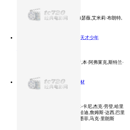
穿普拉达的女王
主演：梅丽尔·斯特里普,安妮·海瑟薇,艾米莉·布朗特,
斯坦利·图齐,西蒙·贝克
8.9分
1997
马特达蒙桀骜不羁变天才少年
心灵捕手
主演：马特·达蒙,罗宾·威廉姆斯,本·阿弗莱克,斯特兰·
斯卡斯加德,明妮·德里弗
8.4分
2017
诺兰新片聚焦二战题材
敦刻尔克
主演：菲恩·怀特海德,汤姆·格林-卡尼,杰克·劳登,哈里
·斯泰尔斯,阿纽林·巴纳德,汤姆·哈迪,詹姆斯·达西,巴里
·基奥汉,肯尼思·布拉纳,希里安·墨菲,马克·里朗斯