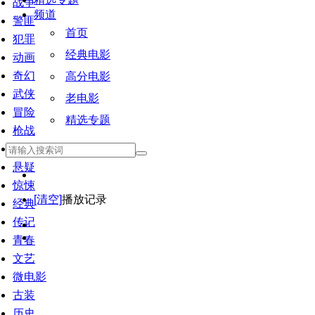
战争
频道
警匪
首页
犯罪
经典电影
动画
奇幻
高分电影
武侠
老电影
冒险
精选专题
枪战
恐怖
悬疑
惊悚
[清空]
播放记录
经典
传记
青春
文艺
微电影
古装
历史