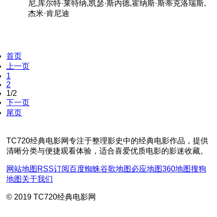
尼,库尔特·莱特纳,凯瑟·斯内德,霍纳斯·斯蒂克洛瑞斯,
杰米·肯尼迪
首页
上一页
1
2
1/2
下一页
尾页
TC720经典电影网专注于整理影史中的经典电影作品，提供
清晰分类与便捷观看体验，适合喜爱优质电影的影迷收藏。
网站地图
RSS订阅
百度蜘蛛
谷歌地图
必应地图
360地图
搜狗
地图
关于我们
© 2019 TC720经典电影网