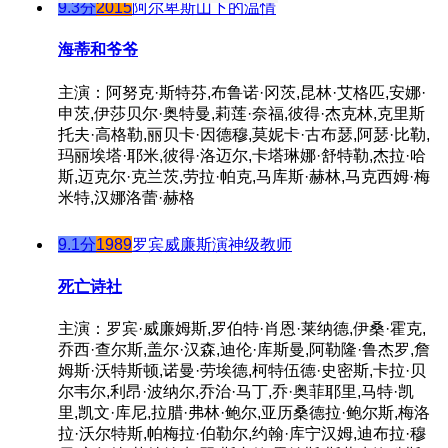
9.3分
2015
阿尔卑斯山下的温情
海蒂和爷爷
主演：阿努克·斯特芬,布鲁诺·冈茨,昆林·艾格匹,安娜·
申茨,伊莎贝尔·奥特曼,莉莲·奈福,彼得·杰克林,克里斯
托夫·高格勒,丽贝卡·因德穆,莫妮卡·古布瑟,阿瑟·比勒,
玛丽埃塔·耶米,彼得·洛迈尔,卡塔琳娜·舒特勒,杰拉·哈
斯,迈克尔·克兰茨,劳拉·帕克,马库斯·赫林,马克西姆·梅
米特,汉娜洛蕾·赫格
9.1分
1989
罗宾威廉斯演神级教师
死亡诗社
主演：罗宾·威廉姆斯,罗伯特·肖恩·莱纳德,伊桑·霍克,
乔西·查尔斯,盖尔·汉森,迪伦·库斯曼,阿勒隆·鲁杰罗,詹
姆斯·沃特斯顿,诺曼·劳埃德,柯特伍德·史密斯,卡拉·贝
尔韦尔,利昂·波纳尔,乔治·马丁,乔·奥菲耶里,马特·凯
里,凯文·库尼,拉腊·弗林·鲍尔,亚历桑德拉·鲍尔斯,梅洛
拉·沃尔特斯,帕梅拉·伯勒尔,约翰·库宁汉姆,迪布拉·穆