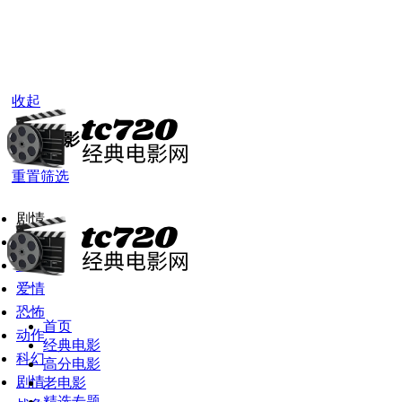
收起
经典电影
重置筛选
剧情
全部
喜剧
爱情
恐怖
首页
动作
经典电影
科幻
高分电影
剧情
老电影
精选专题