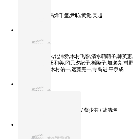
少年的你
主演：周冬雨,易烊千玺,尹昉,黄觉,吴越
9.1分
2004
正片
无人知晓
主演：柳乐优弥,北浦爱,木村飞影,清水萌萌子,韩英惠,
江原由希子,串田和美,冈元夕纪子,楯隆子,加濑亮,村野
友希,田中庆太,木村佑一,远藤宪一,寺岛进,平泉成
9.2分
1995
正片
大话西游之仙履奇缘
主演：周星驰 / 吴孟达 / 朱茵 / 蔡少芬 / 蓝洁瑛
9.0分
1991
正片
末路狂花