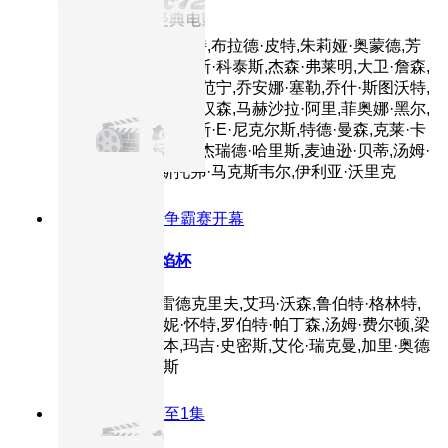
本杰明·巴顿奇事
主演：凯特·布兰切特,布拉德·皮特,朱莉娅·奥蒙德,芳
妮·A·钱勃丝,伊莱亚斯·科泰斯,杰森·弗莱明,大卫·詹森,
蒂尔达·斯文顿,艾丽·范宁,乔安娜·塞勒,乔什·斯图沃特,
丹尼·文森,塔拉吉·P·汉森,马赫沙拉·阿里,菲奥娜·黑尔,
唐娜·杜普兰提尔,兰斯·E·尼克尔斯,特德·曼森,克莱·卡
伦,菲利斯·萨莫维尔,杰瑞德·哈里斯,麦迪逊·贝蒂,汤姆·
埃沃雷特,克里斯托弗·马克斯韦尔,伊利亚·沃里克
8.8分
2005
三强争霸赛开幕
哈利·波特与火焰杯
主演：丹尼尔·雷德克里夫,艾玛·沃森,鲁伯特·格林特,
蒂莫西·斯波,邦妮·怀特,罗伯特·帕丁森,汤姆·费尔顿,梁
佩诗,迈克尔·刚本,玛吉·史密斯,艾伦·瑞克曼,加里·奥德
曼,拉尔夫·费因斯
8.2分
2019
更新至1集