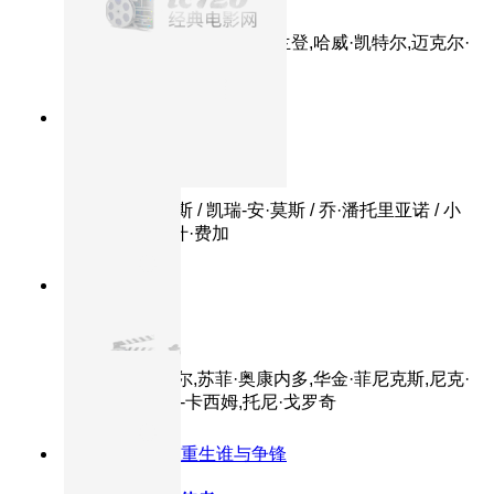
主演：吉娜·戴维斯,苏珊·萨兰登,哈威·凯特尔,迈克尔·
马德森,布拉德·皮特
8.7分
2000
正片
记忆碎片
主演：盖·皮尔斯 / 凯瑞-安·莫斯 / 乔·潘托里亚诺 / 小
马克·布恩 / 拉什·费加
8.9分
2004
正片
卢旺达饭店
主演：唐·钱德尔,苏菲·奥康内多,华金·菲尼克斯,尼克·
诺特,哈基姆·凯-卡西姆,托尼·戈罗奇
9.1分
2001
魔戒重生谁与争锋