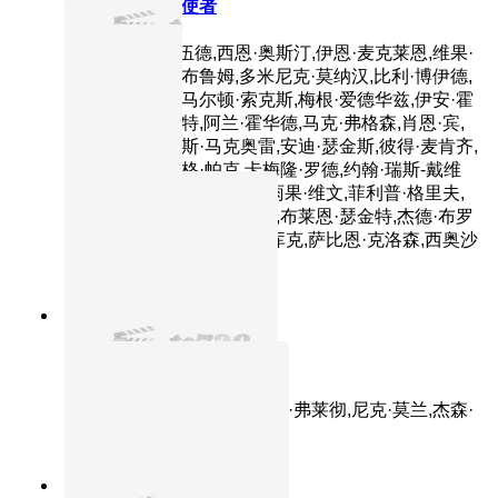
指环王1：护戒使者
主演：伊利亚·伍德,西恩·奥斯汀,伊恩·麦克莱恩,维果·
莫腾森,奥兰多·布鲁姆,多米尼克·莫纳汉,比利·博伊德,
克里斯托弗·李,马尔顿·索克斯,梅根·爱德华兹,伊安·霍
姆,凯特·布兰切特,阿兰·霍华德,马克·弗格森,肖恩·宾,
萨拉·贝克,劳伦斯·马克奥雷,安迪·瑟金斯,彼得·麦肯齐,
伊恩·穆内,克雷格·帕克,卡梅隆·罗德,约翰·瑞斯-戴维
斯,丽芙·泰勒,大卫·韦瑟莱,雨果·维文,菲利普·格里夫,
威廉·约翰逊,伊丽莎白·穆迪,布莱恩·瑟金特,杰德·布罗
菲,诺曼·凯茨,兰德尔·威廉·库克,萨比恩·克洛森,西奥沙
福瓦
9.1分
1998
正片
两杆大烟枪
主演：杰森·弗莱明,德克斯特·弗莱彻,尼克·莫兰,杰森·
斯坦森,斯蒂文·麦金托什
8.8分
1999
正片