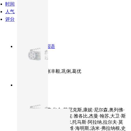
时间
人气
评分
9.0分
1993
HD国语
霸王别姬
主演：张国荣,张丰毅,巩俐,葛优
8.6分
2000
正片
角斗士
主演：罗素·克劳,华金·菲尼克斯,康妮·尼尔森,奥列佛·
里德,理查德·哈里斯,德里克·雅各比,杰曼·翰苏,大卫·斯
科菲尔德,约翰·斯拉普内尔,托马斯·阿拉纳,拉尔夫·莫
勒,斯宾塞·崔特·克拉克,戴维·海明斯,汤米·弗拉纳根,史