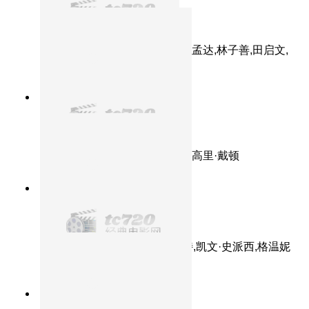
喜剧之王
主演：周星驰,张柏芝,莫文蔚,吴孟达,林子善,田启文,
李兆基,成龙,李思捷,郑文辉
9.0分
1997
高清
春光乍泄
主演：张国荣,梁朝伟,张震,格利高里·戴顿
8.8分
1995
豆瓣8.8惊悚经典
七宗罪
主演：摩根·弗里曼,布拉德·皮特,凯文·史派西,格温妮
斯·帕特洛,安德鲁·凯文·沃克
8.2分
2006
草根女变身时尚范