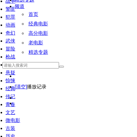
战争
频道
警匪
首页
犯罪
经典电影
动画
奇幻
高分电影
武侠
老电影
冒险
精选专题
枪战
恐怖
悬疑
惊悚
[清空]
播放记录
经典
传记
青春
文艺
微电影
古装
历史