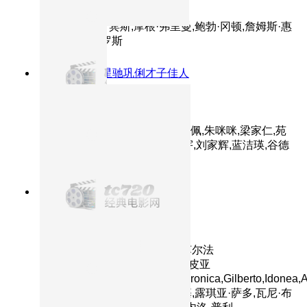
主演：蒂姆·罗宾斯,摩根·弗里曼,鲍勃·冈顿,詹姆斯·惠
特摩,吉尔·贝罗斯
8.7分
1993
周星驰巩俐才子佳人
唐伯虎点秋香
主演：周星驰,巩俐,陈百祥,郑佩佩,朱咪咪,梁家仁,苑
琼丹,梁荣忠,黄一山,黄霑,吴镇宇,刘家辉,蓝洁瑛,谷德
昭,陈辉虹,李健仁,宣萱,温翠苹
8.9分
2000
意大利女神惊艳出演
西西里的美丽传说
主演：莫妮卡·贝鲁奇,朱塞佩·苏尔法
罗,Luciano,Federico,玛蒂尔德·皮亚
纳,Pietro,Notarianni,Gaetano,Aronica,Gilberto,Idonea,A
埃丽萨·莫鲁奇,奥罗拉·夸特罗基,露琪亚·萨多,瓦尼·布