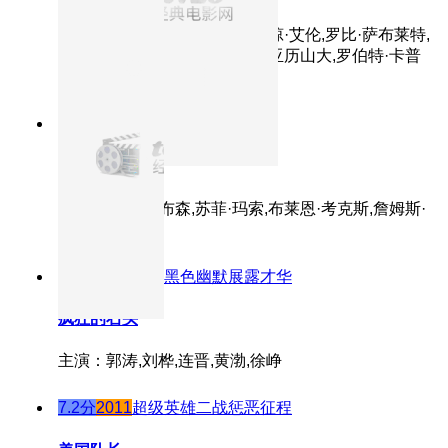
主演：理查·基尔,萨拉·罗默尔,琼·艾伦,罗比·萨布莱特,
艾瑞克·阿瓦利,田川洋行,杰森·亚历山大,罗伯特·卡普
荣
8.9分
1995
正片
勇敢的心
主演：梅尔·吉布森,苏菲·玛索,布莱恩·考克斯,詹姆斯·
科兹莫,辛·劳洛
8.6分
2006
黄渤黑色幽默展露才华
疯狂的石头
主演：郭涛,刘桦,连晋,黄渤,徐峥
7.2分
2011
超级英雄二战惩恶征程