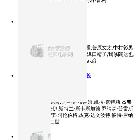
拉马蒂,Salvatore,Martino,安东内洛·普利
西,Noam,Morgensztern
9.4分
2001
HD
千与千寻
主演：柊瑠美,入野自由,夏木真理,菅原文太,中村彰男,
玉井夕海,神木隆之介,内藤刚志,泽口靖子,我修院达也,
大泉洋,小林郁夫,上条恒彦,小野武彦
9.2分
2006
深海阎王索债杰克船长
加勒比海盗2：亡灵宝藏
主演：约翰尼·德普,奥兰多·布鲁姆,凯拉·奈特莉,杰弗
里·拉什,比尔·奈伊,斯特兰·斯卡斯加德,乔纳森·普雷斯,
娜奥米·哈里斯,李·阿伦伯格,杰克·达文波特,彼特·唐纳
德·巴达拉曼迪二世
8.8分
2004
正片