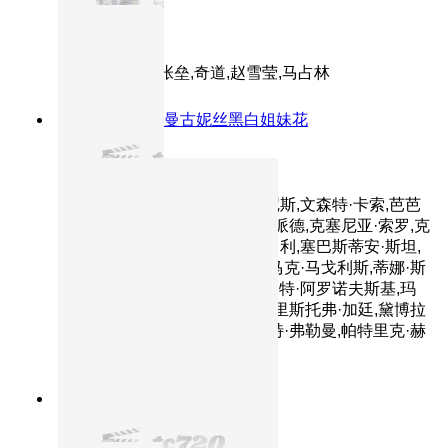
可可西里
主演：多布杰,张垒,奇道,赵雪莹,马占林
8.6分
2010
波特曼古妮丝黑白姐妹花
黑天鹅
主演：娜塔莉·波特曼,米拉·库尼斯,文森特·卡索,芭芭
拉·赫希,薇诺娜·瑞德,本杰明·米派德,克塞尼亚·索罗,克
里斯汀娜·安娜波,詹妮特·蒙哥马利,塞巴斯蒂安·斯坦,
托比·海明威,塞尔吉奥·托拉多,马克·马戈利斯,蒂娜·斯
隆,亚伯拉罕·阿罗诺夫斯基,夏洛特·阿罗诺夫斯基,玛
西娅·让·库尔茨,肖恩·奥哈根,克里斯托弗·加廷,黛博拉
·奥夫纳,斯坦利·B·赫尔曼,库尔特·弗勒曼,帕特里克·赫
辛格,莎拉·海伊
9.4分
2009
正片
忠犬八公的故事