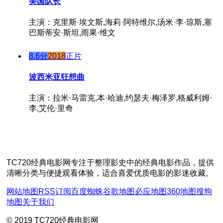
美国队长
主演：克里斯·埃文斯,海莉·阿特维尔,汤米·李·琼斯,塞
巴斯蒂安·斯坦,雨果·维文
8.6分
2018
正片
波西米亚狂想曲
主演：拉米·马雷克,本·哈迪,约瑟夫·梅泽罗,格威利姆·
李,艾伦·里奇
TC720经典电影网专注于整理影史中的经典电影作品，提供
清晰分类与便捷观看体验，适合喜爱优质电影的影迷收藏。
网站地图
RSS订阅
百度蜘蛛
谷歌地图
必应地图
360地图
搜狗
地图
关于我们
© 2019 TC720经典电影网