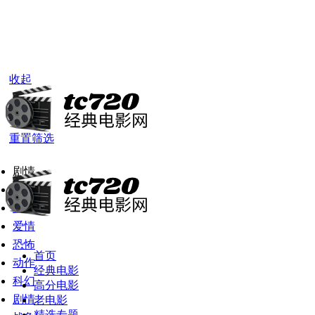
收起
老电影
重置筛选
剧情
全部
喜剧
爱情
恐怖
首页
动作
经典电影
科幻
高分电影
剧情
老电影
精选专题