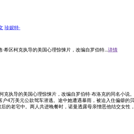
文
珍妮特·
德·希区柯克执导的美国心理惊悚片，改编自罗伯特...
详情
希区柯克执导的美国心理惊悚片，改编自罗伯特·布洛克的同名小说
客户4万美元公款驾车潜逃。途中她遭遇暴雨，被迫入住偏僻的贝
馆后的老宅中。两人共进晚餐时，诺曼透露母亲憎恶他结交女性