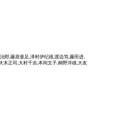
治郎,藤原釜足,泽村伊纪雄,渡边笃,藤田进,
,大木正司,大村千吉,本间文子,桐野洋雄,大友