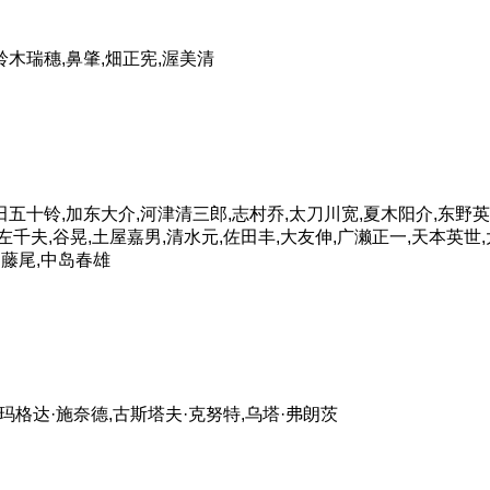
铃木瑞穗,鼻肇,畑正宪,渥美清
田五十铃,加东大介,河津清三郎,志村乔,太刀川宽,夏木阳介,东野英
左千夫,谷晃,土屋嘉男,清水元,佐田丰,大友伸,广濑正一,天本英世
·藤尾,中岛春雄
玛格达·施奈德,古斯塔夫·克努特,乌塔·弗朗茨