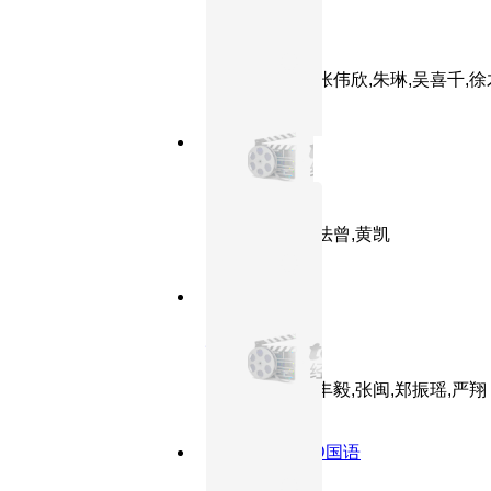
肖尔布拉克
主演：周里京,张伟欣,朱琳,吴喜千,徐
9.1分
1991
HD
决战之后
主演：古月,李法曾,黄凯
9.1分
1983
正片
城南旧事
主演：沈洁,张丰毅,张闽,郑振瑶,严翔
8.6分
1982
DVD国语