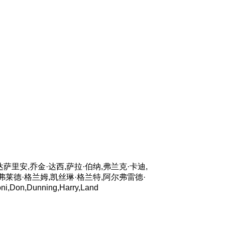
萨里安,乔金·达西,萨拉·伯纳,弗兰克·卡迪,
,弗莱德·格兰姆,凯丝琳·格兰特,阿尔弗雷德·
,Don,Dunning,Harry,Land