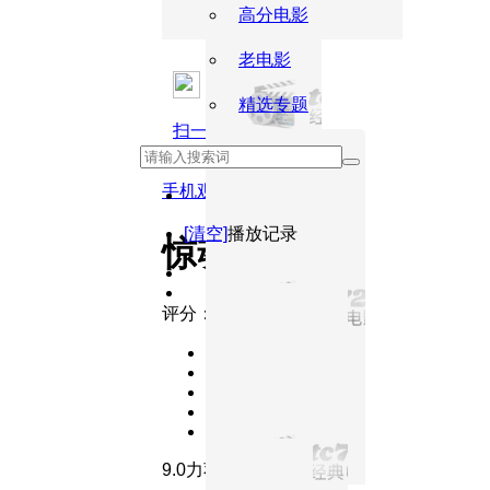
高分电影
老电影
精选专题
扫一扫用手机观看
手机观看
[清空]
播放记录
惊魂记
评分：
9.0
力荐