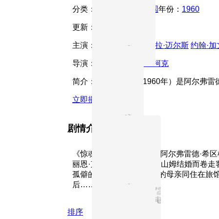
分类：
老电影
地区：
美国
年份：
1960
更新：
正片/2026-02-02
主演：
安东尼·博金斯
维拉·迈尔斯
约翰·加
导演：
阿尔弗雷德·希区柯克
简介：
《惊魂记》（1960年）是阿尔弗雷
立即播放
收藏
剧情介绍
《惊魂记》（1960年）是阿尔弗雷德·
丽恩·克兰，因渴望与情人山姆结婚而卷走
孤僻的青年，与性格专横的母亲同住在旅
后……
展开全部
排序