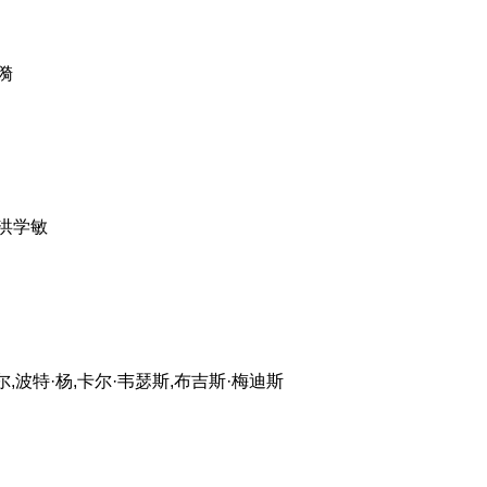
漪
,洪学敏
,波特·杨,卡尔·韦瑟斯,布吉斯·梅迪斯