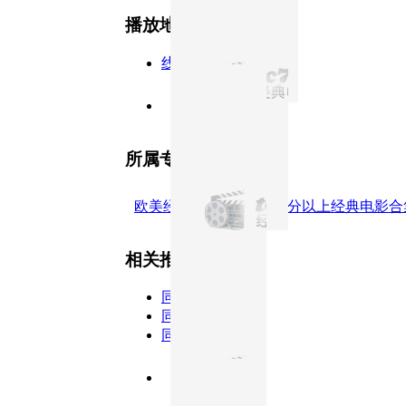
播放地址
线路5
正片
所属专题
欧美经典电影合集
豆瓣9分以上经典电影合
相关推荐
同类型
同主演
同年份
8.8分
1980
正片