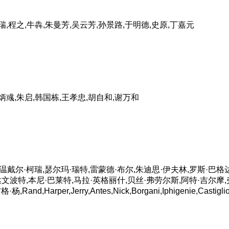
瑞,程之,牛犇,朱曼芳,吴云芳,孙景路,于明德,史原,丁嘉元
炳彧,朱启,韩国栋,王孝忠,胡自和,谢万和
温戴尔·柯瑞,瑟尔玛·瑞特,雷蒙德·布尔,朱迪思·伊夫林,罗斯·巴格达
达文波特,本尼·巴莱特,马拉·英格丽什,贝丝·弗劳尔斯,阿特·吉尔摩
arper,Jerry,Antes,Nick,Borgani,Iphigenie,Castiglioni