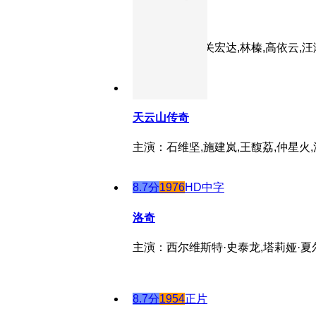
三毛流浪记
主演：王龙基,关宏达,林榛,高依云,汪
8.2分
1981
正片
天云山传奇
主演：石维坚,施建岚,王馥荔,仲星火
8.7分
1976
HD中字
洛奇
主演：西尔维斯特·史泰龙,塔莉娅·夏尔
8.7分
1954
正片