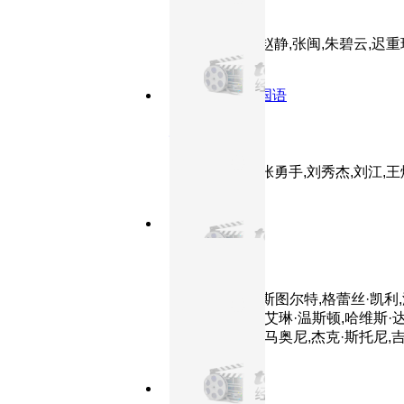
笔中情
主演：王伯昭,赵静,张闽,朱碧云,迟重
8.3分
1965
HD国语
地道战
主演：朱龙广,张勇手,刘秀杰,刘江,王
8.7分
1954
正片
后窗
主演：詹姆斯·斯图尔特,格蕾丝·凯利,
杰丝琳·法克斯,艾琳·温斯顿,哈维斯·
希区柯克,迈克·马奥尼,杰克·斯托尼,吉格·杨,Rand,H
8.3分
1949
正片