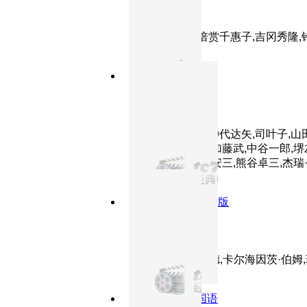
远山的呼唤
主演：高仓健,倍赏千惠子,吉冈秀隆,
8.9分
1961
正片
用心棒
主演：三船敏郎,仲代达矢,司叶子,山
山茶花究,西村晃,加藤武,中谷一郎,堺
纯,高木新平,小川安三,熊谷卓三,杰瑞
8.4分
1957
HD中字版
茜茜公主3
主演：罗密·施奈德,卡尔海因茨·伯姆,
8.6分
1984
HD国语