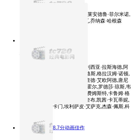
上帝之城
主演：亚历桑德雷·罗德里格斯,莱安德鲁·菲尔米诺,
菲利佩·哈根森,道格拉斯·席尔瓦,乔纳森·哈根森
8.7分
2020
正片
心灵奇旅
主演：杰米·福克斯,蒂娜·菲,菲利西亚·拉斯海德,阿
米尔-卡利布·汤普森,戴维德·迪格斯,格拉汉姆·诺顿,
瑞切尔·豪斯,艾莉丝·布拉加,理查德·艾欧阿德,唐尼
尔·罗林斯,安吉拉·贝塞特,马戈·霍尔,罗德莎·琼斯,韦
斯·斯塔迪,沙基纳·贾弗里,福琼·费姆斯特,卡鲁姆·格
兰特,泽诺比娅·谢罗夫,朱恩·斯奎布,凯茜·卡瓦蒂妮,
罗纳尔多·德尔·卡门,埃利萨皮·艾萨克,杰森·佩斯,科
拉·尚波米耶
8.7分
2020
豆瓣8.7分动画佳作