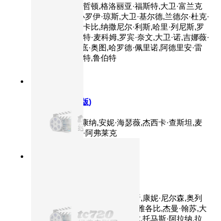
戴维斯,纳许·埃哲顿,格洛丽亚·福斯特,大卫·富兰克
林,诺娜·加耶,小罗伊·琼斯,大卫·基尔德,兰德尔·杜克·
金,克里斯托弗·卡比,纳撒尼尔·利斯,哈里·列尼斯,罗
伯特·马莫内,马特·麦科姆,罗宾·奈文,大卫·诺,吉娜薇·
欧瑞丽,苏格拉底·奥图,哈罗德·佩里诺,阿德里安·雷
梅特,尼尔·雷梅特,鲁伯特
9.4分
2014
正片
星际穿越(原声版)
主演：马修·麦康纳,安妮·海瑟薇,杰西卡·查斯坦,麦
肯吉·弗依,卡西·阿弗莱克
8.6分
2000
正片
角斗士
主演：罗素·克劳,华金·菲尼克斯,康妮·尼尔森,奥列
佛·里德,理查德·哈里斯,德里克·雅各比,杰曼·翰苏,大
卫·斯科菲尔德,约翰·斯拉普内尔,托马斯·阿拉纳,拉