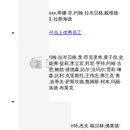
心灵奇旅
主演：Jamie,Foxx,蒂娜·菲,约翰·拉岑贝格,戴维德·
迪格斯,菲利西亚·拉斯海德
8.8分
2001
大眼仔当上优秀员工
怪兽电力公司
主演：胡立成,约翰·拉岑贝格,李·昂克里奇,黄子佼,史
蒂夫·布西密,詹妮弗·提莉,李立宏,邦尼·亨特,约翰·古
德曼,华莱士·肖恩,鲍勃·彼德森,比尔·法玛尔,雪莉·琳
恩,丹尼尔·吉尔森,比利·克里斯托,王伟忠,弗兰克·奥
兹,杰克·安杰尔,史蒂夫·萨斯坎德,詹姆斯·柯本,玛丽·
吉布斯,塞缪尔·洛德·布莱克
9.3分
2008
正片
机器人总动员
主演：本·贝尔特,艾丽莎·奈特,杰夫·格尔林,佛莱德·