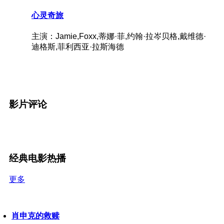
心灵奇旅
主演：Jamie,Foxx,蒂娜·菲,约翰·拉岑贝格,戴维德·
迪格斯,菲利西亚·拉斯海德
影片评论
经典电影热播
更多
肖申克的救赎