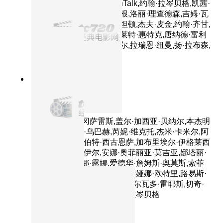
威拉特,西格妮·韦弗,MacInTalk,约翰·拉岑贝格,凯茜·
纳基麦,泰迪·牛顿,鲍伯·伯根,洛丽·理查德森,吉姆·瓦
德,彼特·道格特,安德鲁·斯坦顿,杰夫·皮金,约翰·齐甘,
米凯·麦高万,雪莉·琳恩,克莱特·惠特克,唐纳德·富利
洛夫,罗里·艾伦,杰斯·哈梅尔,拉瑞恩·纽曼,扬·拉布森,
保罗·伊丁
9.1分
2017
正片
寻梦环游记
主演：安东尼·冈萨雷斯,盖尔·加西亚·贝纳尔,本杰明
·布拉特,阿兰娜·乌巴赫,芮妮·维克托,杰米·卡米尔,阿
方索·阿雷奥,赫伯特·西古恩萨,加布里埃尔·伊格莱西
亚斯,隆巴多·博伊尔,安娜·奥菲丽亚·莫吉亚,娜塔丽·
科尔多瓦,赛琳娜·露娜,爱德华·詹姆斯·奥莫斯,索菲
亚·伊斯皮诺萨,卡拉·梅迪纳,黛娅娜·欧特里,路易斯·
瓦尔德斯,布兰卡·阿拉切利,萨尔瓦多·雷耶斯,切奇·
马林,奥克塔维·索利斯,约翰·拉岑贝格