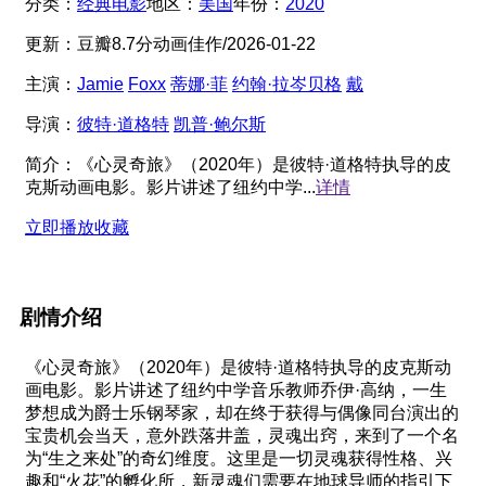
分类：
经典电影
地区：
美国
年份：
2020
更新：
豆瓣8.7分动画佳作/2026-01-22
主演：
Jamie
Foxx
蒂娜·菲
约翰·拉岑贝格
戴
导演：
彼特·道格特
凯普·鲍尔斯
简介：
《心灵奇旅》（2020年）是彼特·道格特执导的皮
克斯动画电影。影片讲述了纽约中学...
详情
立即播放
收藏
剧情介绍
《心灵奇旅》（2020年）是彼特·道格特执导的皮克斯动
画电影。影片讲述了纽约中学音乐教师乔伊·高纳，一生
梦想成为爵士乐钢琴家，却在终于获得与偶像同台演出的
宝贵机会当天，意外跌落井盖，灵魂出窍，来到了一个名
为“生之来处”的奇幻维度。这里是一切灵魂获得性格、兴
趣和“火花”的孵化所，新灵魂们需要在地球导师的指引下