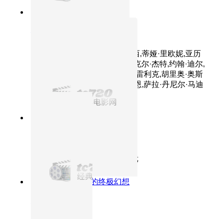
7.4分
2001
正片
侏罗纪公园3
主演：山姆·尼尔,威廉姆·H·梅西,蒂娅·里欧妮,亚历
桑德罗·尼沃拉,特拉沃·摩根,迈克尔·杰特,约翰·迪尔,
劳拉·邓恩,泰勒·尼科斯,马克·哈雷利克,胡里奥·奥斯
卡·门乔索,布莱克·迈克尔·布莱恩,萨拉·丹尼尔·马迪
森,琳达·朴,布鲁斯·A·扬
9.0分
1993
HD国语
霸王别姬
主演：张国荣,张丰毅,巩俐,葛优
8.7分
2010
对宠物的终极幻想
驯龙高手