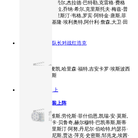
主演：杰伊·巴鲁切尔,杰拉德·巴特勒,克雷格·费格
森,亚美莉卡·费雷拉,乔纳·希尔,克里斯托夫·梅兹-普
莱瑟,T·J·米勒,克里斯汀·韦格,罗宾·阿特金·唐斯,菲
利普·麦格雷德,基隆·埃利奥特,阿什利·詹森,大卫·田
纳特
7.0分
2025
美国队长对战红浩克
美国队长4
主演：安东尼·麦凯,哈里森·福特,吉安卡罗·埃斯波西
托,丹尼·拉米雷斯
8.7分
2003
正片 上
黑客帝国2：重装上阵
主演：基努·里维斯,劳伦斯·菲什伯恩,凯瑞-安·莫斯,
雨果·维文,莫妮卡·贝鲁奇,赫尔穆特·巴凯蒂斯,斯蒂
夫·巴什托尼,克里斯汀·阿努,丹尼尔·伯哈特,约瑟芬·
白内斯,安迪·阿尼斯,贾达·萍克·史密斯,邹兆龙,埃茜·