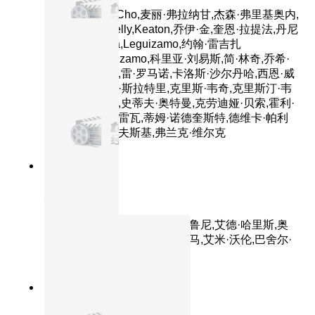
主演：Eunice,Cho,麦丽·弗拉纳甘,杰森·弗里基奥内,
比尔·哈德尔,Kelly,Keaton,乔伊·金,奎恩·拉提法,丹尼
斯·利瑞,Allegra,Leguizamo,约翰·雷吉扎
莫,Lucas,Leguizamo,科里亚·刘易斯,简·林奇,乔希·
佩克,西蒙·佩吉,雷·罗马诺,卡洛斯·沙尔丹哈,西恩·威
廉·斯科特,辛迪·斯拉特里,克里斯·韦奇,克里斯汀·韦
格,马特·阿德勒,史蒂夫·奥特曼,克劳迪娅·贝索,霍利·
多夫,塞勒妮丝·雷瓦,蒂姆·诺德奎斯特,德维卡·帕利
赫,乔纳森·柴可夫斯基,弗兰克·维尔克
7.9分
2013
正片
地心引力
主演：桑德拉·布洛克,乔治·克鲁尼,艾德·哈里斯,奥
托·伊格内修森,法尔杜特·夏尔马,艾米·沃伦,巴舍尔·
萨维奇
9.0分
2002
正片