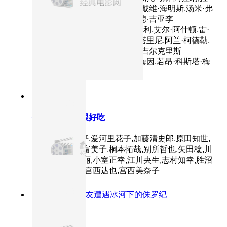
尔夫·莫勒,斯宾塞·崔特·克拉克,戴维·海明斯,汤米·弗
拉纳根,史文-欧尔·托尔森,欧米德·吉亚李
利,Chris,Kell,托尼·库兰,大卫·拜利,艾尔·阿什顿,雷·
卡雷贾,詹妮娜·法西奥,乔治·坎塔里尼,阿兰·柯德勒,
迈克尔·梅林杰,亚当·利维,吉力·吉尔克里斯
特,Kjeld,Gogosha-Clark,尼克·梅因,若昂·科斯塔·梅
内塞斯,迈克·米切尔
8.9分
2010
正片
你看起来好像很好吃
主演：山口胜平,爱河里花子,加藤清史郎,原田知世,
川岛得爱,折笠富美子,桐本拓哉,别所哲也,矢田稔,川
村万梨阿,高乃丽,小室正幸,江川央生,志村知幸,胜沼
纪义,井田国男,宫西达也,宫西美奈子
9.0分
2009
老朋友遭遇冰河下的侏罗纪
冰川时代3