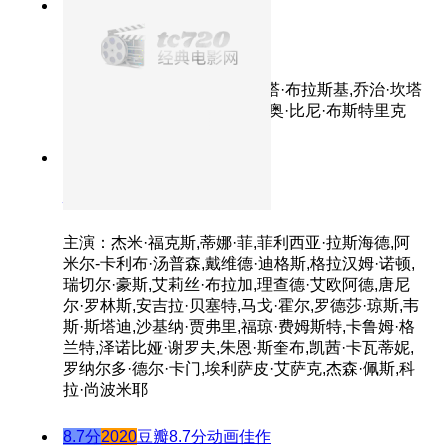
9.5分
2020
动荡时代的阿Q
美丽人生
主演：罗伯托·贝尼尼,尼可莱塔·布拉斯基,乔治·坎塔
里尼,朱斯蒂诺·杜拉诺,塞尔吉奥·比尼·布斯特里克
8.7分
2020
正片
心灵奇旅
主演：杰米·福克斯,蒂娜·菲,菲利西亚·拉斯海德,阿
米尔-卡利布·汤普森,戴维德·迪格斯,格拉汉姆·诺顿,
瑞切尔·豪斯,艾莉丝·布拉加,理查德·艾欧阿德,唐尼
尔·罗林斯,安吉拉·贝塞特,马戈·霍尔,罗德莎·琼斯,韦
斯·斯塔迪,沙基纳·贾弗里,福琼·费姆斯特,卡鲁姆·格
兰特,泽诺比娅·谢罗夫,朱恩·斯奎布,凯茜·卡瓦蒂妮,
罗纳尔多·德尔·卡门,埃利萨皮·艾萨克,杰森·佩斯,科
拉·尚波米耶
8.7分
2020
豆瓣8.7分动画佳作