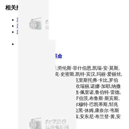
相关推荐
同类型
同主演
同年份
8.8分
2003
正片 上
黑客帝国3：矩阵革命
主演：基努·里维斯,劳伦斯·菲什伯恩,凯瑞-安·莫斯,
雨果·维文,贾达·萍克·史密斯,凯特·宾汉,玛丽·爱丽丝,
莫妮卡·贝鲁奇,埃茜·戴维斯,克里斯托弗·卡比,罗伯
特·马莫内,罗宾·奈文,吉娜薇·欧瑞丽,诺娜·加耶,纳撒
尼尔·利斯,哈里·列尼斯,哈罗德·佩里诺,鲁伯特·雷德,
凯文·迈克尔·理查德森,大卫·罗伯茨,布鲁斯·斯宾斯,
吉娜·托瑞斯,克莱顿·华生,赫尔穆特·巴凯蒂斯,邹兆
龙,乔·曼宁,TanveerK.Atwal,拉黑·休姆,康奈尔·韦斯
特,伯纳德·怀特,朗贝尔·维尔森,安东尼·布兰登·黄,安
东尼·