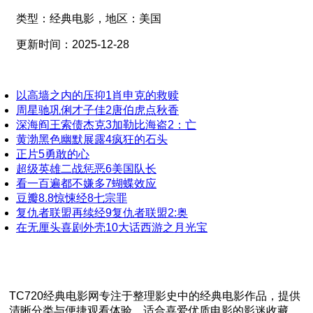
类型：
经典电影，
地区：
美国
更新时间：
2025-12-28
以高墙之内的压抑
1
肖申克的救赎
周星驰巩俐才子佳
2
唐伯虎点秋香
深海阎王索债杰克
3
加勒比海盗2：亡
黄渤黑色幽默展露
4
疯狂的石头
正片
5
勇敢的心
超级英雄二战惩恶
6
美国队长
看一百遍都不嫌多
7
蝴蝶效应
豆瓣8.8惊悚经
8
七宗罪
复仇者联盟再续经
9
复仇者联盟2:奥
在无厘头喜剧外壳
10
大话西游之月光宝
TC720经典电影网专注于整理影史中的经典电影作品，提供
清晰分类与便捷观看体验，适合喜爱优质电影的影迷收藏。