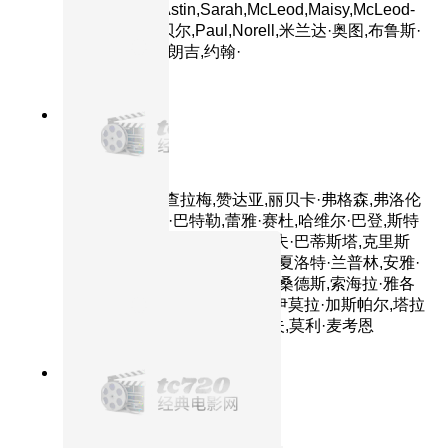
齐,Alexandra,Astin,Sarah,McLeod,Maisy,McLeod-
Riera,约翰·诺贝尔,Paul,Norell,米兰达·奥图,布鲁斯·
菲利普斯,沙恩·朗吉,约翰·
8.1分
2024
正片
沙丘2
主演：提莫西·查拉梅,赞达亚,丽贝卡·弗格森,弗洛伦
丝·皮尤,奥斯汀·巴特勒,蕾雅·赛杜,哈维尔·巴登,斯特
兰·斯卡斯加德,乔什·布洛林,戴夫·巴蒂斯塔,克里斯
托弗·沃肯,蒂姆·布雷克·尼尔森,夏洛特·兰普林,安雅·
泰勒-乔伊,斯蒂芬·亨德森,安东·桑德斯,索海拉·雅各
布,特雷茜库根,阿伦·梅迪扎德,伊莫拉·加斯帕尔,塔拉
·布雷思纳克,小彼得·斯托亚诺夫,莫利·麦考恩
8.6分
2024
正片
追踪