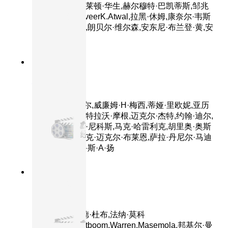
吉娜·托瑞斯,克莱顿·华生,赫尔穆特·巴凯蒂斯,邹兆
龙,乔·曼宁,TanveerK.Atwal,拉黑·休姆,康奈尔·韦斯
特,伯纳德·怀特,朗贝尔·维尔森,安东尼·布兰登·黄,安
东尼·
7.4分
2001
正片
侏罗纪公园3
主演：山姆·尼尔,威廉姆·H·梅西,蒂娅·里欧妮,亚历
桑德罗·尼沃拉,特拉沃·摩根,迈克尔·杰特,约翰·迪尔,
劳拉·邓恩,泰勒·尼科斯,马克·哈雷利克,胡里奥·奥斯
卡·门乔索,布莱克·迈克尔·布莱恩,萨拉·丹尼尔·马迪
森,琳达·朴,布鲁斯·A·扬
8.4分
2026
正片
180度 180
主演：德斯蒙德·杜布,法纳·莫科
纳,Prince,Grootboom,Warren,Masemola,邦基尔·曼