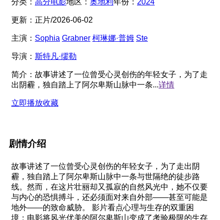
分类：
高分电影
地区：
奥地利
年份：
2024
更新：
正片/2026-06-02
主演：
Sophia
Grabner
柯琳娜·普姆
Ste
导演：
斯特凡·缪勒
简介：
故事讲述了一位曾受心灵创伤的年轻女子，为了走
出阴霾，独自踏上了阿尔卑斯山脉中一条...
详情
立即播放
收藏
剧情介绍
故事讲述了一位曾受心灵创伤的年轻女子，为了走出阴
霾，独自踏上了阿尔卑斯山脉中一条与世隔绝的徒步路
线。然而，在这片壮丽却又孤寂的自然风光中，她不仅要
与内心的恐惧搏斗，还必须面对来自外部——甚至可能是
地外——的致命威胁。 影片看点心理与生存的双重困
境：电影将风光优美的阿尔卑斯山变成了考验极限的生存