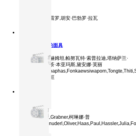
灵魂侵占
主演：黛安·格雷罗,胡安·巴勃罗·拉瓦
8.5分
2025
正片
魔眼：被诅咒的面具
主演：蒙拓普·赫姆坦,帕努瓦特·索普拉迪,塔纳萨兰·
萨姆通莱,普缇茶·本亚玛斯,黛安娜·芙丽
珀,Japan,Ploypaphas,Fonkaewsiwaporn,Tongte,Thiti,S
拉塔萨特·布特旺
8.6分
2024
正片
追踪
主演：Sophia,Grabner,柯琳娜·普
姆,Stefan,Schnuderl,Oliver,Haas,Paul,Hassler,Julia,Fo