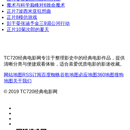
魔术与科学巅峰对
6
致命魔术
正片
7
波西米亚狂想曲
正片
8
模仿游戏
彭于晏张涵予金三
9
湄公河行动
正片
10
菊次郎的夏天
TC720经典电影网专注于整理影史中的经典电影作品，提供
清晰分类与便捷观看体验，适合喜爱优质电影的影迷收藏。
网站地图
RSS订阅
百度蜘蛛
谷歌地图
必应地图
360地图
搜狗
地图
关于我们
© 2019 TC720经典电影网