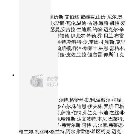
机器管家
主演：罗宾·威廉姆斯,艾伯丝·戴维兹,山姆·尼尔,奥
利弗·普莱特,绮尔斯腾·瓦伦,温迪·古逊,海莉·凯特·爱
森伯格,林兹·利瑟曼,安吉拉·兰迪斯,约翰·迈克尔·辛
吉斯,布莱德利·惠特福德,伊戈尔·希勒,乔·贝兰,布雷
特·瓦格纳,斯蒂芬·鲁特,斯科特·沃,奎因·史密斯,克里
斯蒂·科内利,杰·约翰斯顿,乔治·华莱士,林恩·瑟格本,
普雷斯·格里芬,玛西娅·皮佐,宝拉·迪普雷·佩斯门,克
拉克·德弗洛
8.7分
1954
正片
后窗
主演：詹姆斯·斯图尔特,格蕾丝·凯利,温戴尔·柯瑞,
瑟尔玛·瑞特,雷蒙德·布尔,朱迪思·伊夫林,罗斯·巴格
达萨里安,乔金·达西,萨拉·伯纳,弗兰克·卡迪,杰丝琳·
法克斯,艾琳·温斯顿,哈维斯·达文波特,本尼·巴莱特,
马拉·英格丽什,贝丝·弗劳尔斯,阿特·吉尔摩,弗莱德·
格兰姆,凯丝琳·格兰特,阿尔弗雷德·希区柯克,迈克·