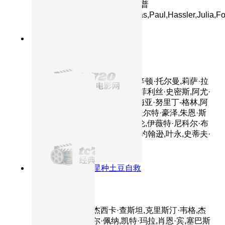
主演：Sophia,Grabner,柯琳娜·普
姆,Stefan,Schnuderl,Oliver,Haas,Paul,Hassler,Julia,Fo
8.4分
2024
正片
头脑特工队2
主演：艾米·波勒,玛雅·霍克,肯辛顿·托尔曼,莉萨·拉
皮拉,托尼·海尔,刘易斯·布莱克,菲利丝·史密斯,阿尤·
艾德维利,莉莉玛,格蕾丝·陆,苏梅亚·努里丁-格林,阿
黛尔·艾克萨勒霍布洛斯,保罗·沃尔特·豪泽,朱恩·斯
奎布,戴安·琳恩,凯尔·麦克拉克伦,伊薇特·尼科尔·布
朗,罗恩·芬奇斯,詹姆士·奥斯汀·约翰逊,叶永,史蒂夫·
波赛尔
8.5分
2024
达蒙火星种土豆自救
火星救援
主演：马特·达蒙,杰西卡·查斯坦,克里斯汀·韦格,杰
夫·丹尼尔斯,迈克尔·佩纳,凯特·玛拉,肖恩·宾,塞巴斯