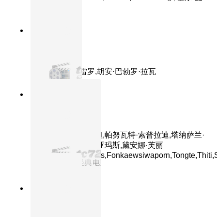
赛
8.5分
2026
正片
灵魂侵占
主演：黛安·格雷罗,胡安·巴勃罗·拉瓦
8.5分
2025
正片
魔眼：被诅咒的面具
主演：蒙拓普·赫姆坦,帕努瓦特·索普拉迪,塔纳萨兰·
萨姆通莱,普缇茶·本亚玛斯,黛安娜·芙丽
珀,Japan,Ploypaphas,Fonkaewsiwaporn,Tongte,Thiti,S
拉塔萨特·布特旺
8.6分
2024
正片
追踪