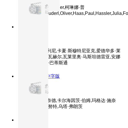
主演：Sophia,Grabner,柯琳娜·普
姆,Stefan,Schnuderl,Oliver,Haas,Paul,Hassler,Julia,Fo
8.5分
2016
正片
完美陌生人
主演：马可·贾利尼,卡夏·斯穆特尼亚克,爱德华多·莱
奥,阿尔芭·罗尔瓦赫尔,瓦莱里奥·马斯坦德雷亚,安娜
·福列塔,朱塞佩·巴蒂斯通
8.4分
1957
HD中字版
茜茜公主3
主演：罗密·施奈德,卡尔海因茨·伯姆,玛格达·施奈
德,古斯塔夫·克努特,乌塔·弗朗茨
8.6分
1999
正片