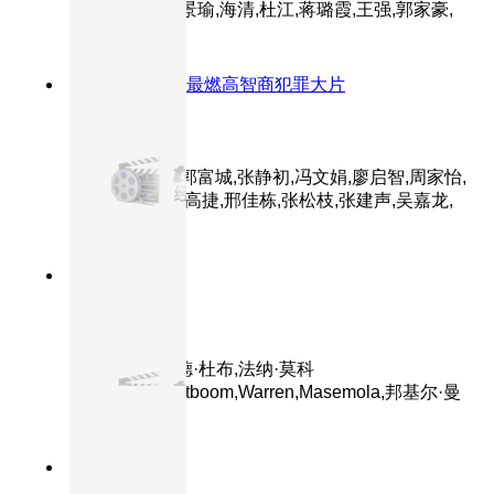
主演：张译,黄景瑜,海清,杜江,蒋璐霞,王强,郭家豪,
王雨甜,麦亨利
8.0分
2018
年度最燃高智商犯罪大片
无双
主演：周润发,郭富城,张静初,冯文娟,廖启智,周家怡,
王耀庆,方中信,高捷,邢佳栋,张松枝,张建声,吴嘉龙,
孙佳君
8.4分
2026
正片
180度 180
主演：德斯蒙德·杜布,法纳·莫科
纳,Prince,Grootboom,Warren,Masemola,邦基尔·曼
赛
8.5分
2026
正片