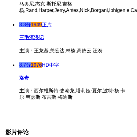
马奥尼,杰克·斯托尼,吉格·
杨,Rand,Harper,Jerry,Antes,Nick,Borgani,Iphigenie,Ca
8.3分
1949
正片
三毛流浪记
主演：王龙基,关宏达,林榛,高依云,汪漪
8.7分
1976
HD中字
洛奇
主演：西尔维斯特·史泰龙,塔莉娅·夏尔,波特·杨,卡
尔·韦瑟斯,布吉斯·梅迪斯
影片评论