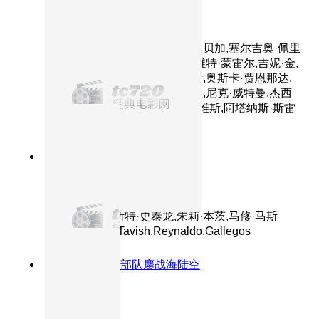
第一滴血5：最后的血
主演：西尔维斯特·史泰龙,帕斯·贝加,塞尔吉奥·佩里
斯-门切塔,艾德里安娜·巴拉扎,维特·蒙雷尔,吉妮·金,
华金·科西奥,帕斯卡西奥·洛佩斯,奥斯卡·贾恩那达,
亚历山大·迪米特罗夫,亚伦·科恩,尼克·威特曼,杰西
卡·马德森,路易·曼迪勒,欧文·戴维斯,阿塔纳斯·斯雷
布雷夫,乔治·曼切夫
7.4分
2008
正片
第一滴血4
主演：西尔维斯特·史泰龙,朱莉·本茨,马修·马斯
登,Graham,McTavish,Reynaldo,Gallegos
8.3分
2018
特种部队鏖战海陆空
红海行动