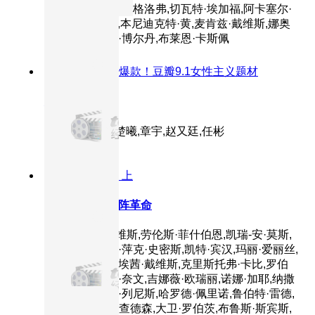
蒂安·斯坦,唐纳德·格洛弗,切瓦特·埃加福,阿卡塞尔·
亨涅,陈数,高雄,本尼迪克特·黄,麦肯兹·戴维斯,娜奥
米·斯科特,丽丽·博尔丹,布莱恩·卡斯佩
8.9分
2024
年度爆款！豆瓣9.1女性主义题材
好东西
主演：宋佳,钟楚曦,章宇,赵又廷,任彬
8.8分
2003
正片 上
黑客帝国3：矩阵革命
主演：基努·里维斯,劳伦斯·菲什伯恩,凯瑞-安·莫斯,
雨果·维文,贾达·萍克·史密斯,凯特·宾汉,玛丽·爱丽丝,
莫妮卡·贝鲁奇,埃茜·戴维斯,克里斯托弗·卡比,罗伯
特·马莫内,罗宾·奈文,吉娜薇·欧瑞丽,诺娜·加耶,纳撒
尼尔·利斯,哈里·列尼斯,哈罗德·佩里诺,鲁伯特·雷德,
凯文·迈克尔·理查德森,大卫·罗伯茨,布鲁斯·斯宾斯,