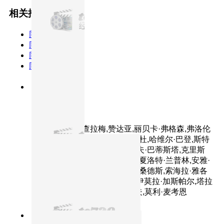
相关推荐
同类型
同主演
同年份
同TAG
8.1分
2024
正片
沙丘2
主演：提莫西·查拉梅,赞达亚,丽贝卡·弗格森,弗洛伦
丝·皮尤,奥斯汀·巴特勒,蕾雅·赛杜,哈维尔·巴登,斯特
兰·斯卡斯加德,乔什·布洛林,戴夫·巴蒂斯塔,克里斯
托弗·沃肯,蒂姆·布雷克·尼尔森,夏洛特·兰普林,安雅·
泰勒-乔伊,斯蒂芬·亨德森,安东·桑德斯,索海拉·雅各
布,特雷茜库根,阿伦·梅迪扎德,伊莫拉·加斯帕尔,塔拉
·布雷思纳克,小彼得·斯托亚诺夫,莫利·麦考恩
7.6分
2019
正片