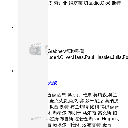
提,卡米拉·菲利皮,莉迪亚·维塔莱,Claudio,Gioè,斯特
凡诺·阿伯蒂
8.6分
2024
正片
追踪
主演：Sophia,Grabner,柯琳娜·普
姆,Stefan,Schnuderl,Oliver,Haas,Paul,Hassler,Julia,Fo
9.3分
2003
正片
指环王3：王者无敌
主演：伊利亚·伍德,西恩·奥斯汀,维果·莫腾森,奥兰
多·布鲁姆,伊恩·麦克莱恩,肖恩·宾,多米尼克·莫纳汉,
丽芙·泰勒,约翰·贝西,凯特·布兰切特,比利·博伊德,萨
德文·布罗菲,阿利斯泰尔·布朗宁,马尔顿·索克斯,伯
纳德·希尔,伊安·霍姆,布鲁斯·霍普金斯,Ian,Hughes,
劳伦斯·马克奥雷,诺埃尔·阿普利比,布雷特·麦肯