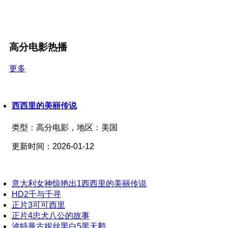
高分电影热播
更多
西西里的美丽传说
类型：
高分电影，
地区：
美国
更新时间：
2026-01-12
意大利女神惊艳出
1
西西里的美丽传说
HD
2
千与千寻
正片
3
可可西里
正片
4
忠犬八公的故事
波特曼古妮丝黑白
5
黑天鹅