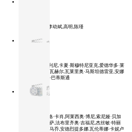
9.4分
1999
正片
横空出世
主演：李雪健,李幼斌,高明,陈瑾
8.5分
2016
正片
完美陌生人
主演：马可·贾利尼,卡夏·斯穆特尼亚克,爱德华多·莱
奥,阿尔芭·罗尔瓦赫尔,瓦莱里奥·马斯坦德雷亚,安娜
·福列塔,朱塞佩·巴蒂斯通
9.3分
2003
HD
灿烂人生
主演：路易吉·洛·卡肖,阿莱西奥·博尼,索尼娅·贝加
马斯科,玛雅·珊萨,法布里齐奥·吉福尼,杰丝敏·特丽
卡,里卡多·斯卡马乔,安德烈提多娜,瓦伦蒂娜·卡妮卢