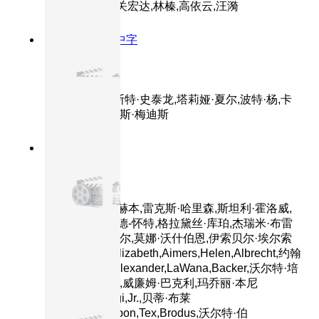
主演：王龙基,关宏达,林榛,高依云,汪漪
8.7分
1976
HD中字
洛奇
主演：西尔维斯特·史泰龙,塔莉娅·夏尔,波特·杨,卡
尔·韦瑟斯,布吉斯·梅迪斯
8.2分
1964
HD
窈窕淑女
主演：奥黛丽·赫本,雷克斯·哈里森,斯坦利·霍洛威,
维尔弗雷德·海德-怀特,格拉黛丝·库珀,杰瑞米·布雷
特,西奥多·比凯尔,莫娜·沃什伯恩,伊索贝尔·埃尔索
姆,约翰·霍兰,Elizabeth,Aimers,Helen,Albrecht,约翰
·安德逊,Mary,Alexander,LaWana,Backer,沃尔特·培
根,弗兰克·贝克,威廉姆·巴克利,玛乔丽·本尼
特,Oscar,Beregi,Jr.,贝蒂·布莱
丝,Diana,Bourbon,Tex,Brodus,沃尔特·伯