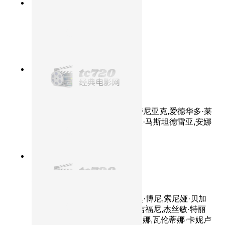
9.4分
1999
正片
横空出世
主演：李雪健,李幼斌,高明,陈瑾
8.5分
2016
正片
完美陌生人
主演：马可·贾利尼,卡夏·斯穆特尼亚克,爱德华多·莱
奥,阿尔芭·罗尔瓦赫尔,瓦莱里奥·马斯坦德雷亚,安娜
·福列塔,朱塞佩·巴蒂斯通
9.3分
2003
HD
灿烂人生
主演：路易吉·洛·卡肖,阿莱西奥·博尼,索尼娅·贝加
马斯科,玛雅·珊萨,法布里齐奥·吉福尼,杰丝敏·特丽
卡,里卡多·斯卡马乔,安德烈提多娜,瓦伦蒂娜·卡妮卢