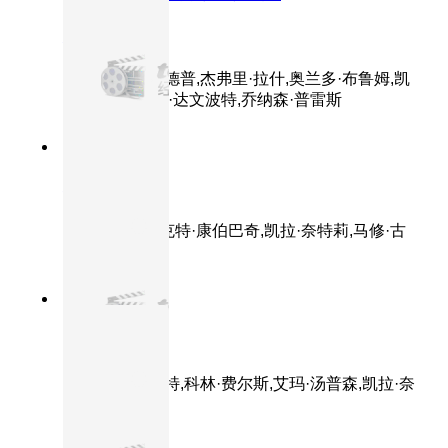
加勒比海盗
主演：约翰尼·德普,杰弗里·拉什,奥兰多·布鲁姆,凯
拉·奈特莉,杰克·达文波特,乔纳森·普雷斯
8.7分
2014
正片
模仿游戏
主演：本尼迪克特·康伯巴奇,凯拉·奈特莉,马修·古
迪,罗里·金奈尔
8.6分
2003
正片
真爱至上
主演：休·格兰特,科林·费尔斯,艾玛·汤普森,凯拉·奈
特莉,连姆·尼森