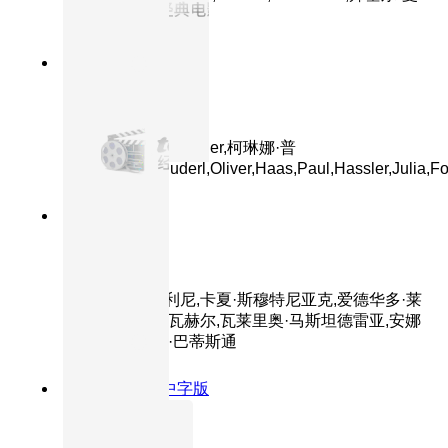
赛
8.6分
2024
正片
追踪
主演：Sophia,Grabner,柯琳娜·普
姆,Stefan,Schnuderl,Oliver,Haas,Paul,Hassler,Julia,Fo
8.5分
2016
正片
完美陌生人
主演：马可·贾利尼,卡夏·斯穆特尼亚克,爱德华多·莱
奥,阿尔芭·罗尔瓦赫尔,瓦莱里奥·马斯坦德雷亚,安娜
·福列塔,朱塞佩·巴蒂斯通
8.4分
1957
HD中字版
茜茜公主3