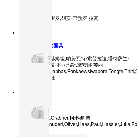
灵魂侵占
主演：黛安·格雷罗,胡安·巴勃罗·拉瓦
8.5分
2025
正片
魔眼：被诅咒的面具
主演：蒙拓普·赫姆坦,帕努瓦特·索普拉迪,塔纳萨兰·
萨姆通莱,普缇茶·本亚玛斯,黛安娜·芙丽
珀,Japan,Ploypaphas,Fonkaewsiwaporn,Tongte,Thiti,S
拉塔萨特·布特旺
8.6分
2024
正片
追踪
主演：Sophia,Grabner,柯琳娜·普
姆,Stefan,Schnuderl,Oliver,Haas,Paul,Hassler,Julia,Fo