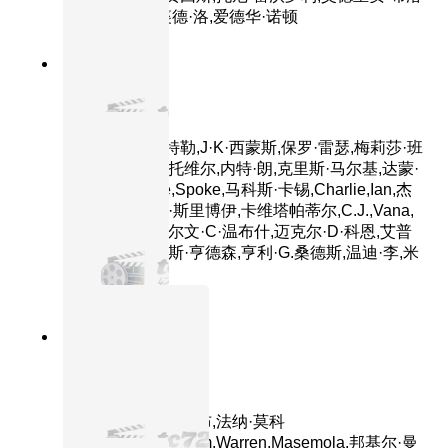
迪,威廉·达福,裘德·洛,爱德华·诺顿
8.6分
2014
正片
爆裂鼓手
主演：迈尔斯·特勒,J·K·西蒙斯,保罗·雷瑟,梅莉莎·班
诺伊,奥斯汀·斯托维尔,内特·朗,克里斯·马尔基,达蒙·
冈普顿,Suanne,Spoke,马科斯·卡锡,Charlie,Ian,杰
森·布莱尔,科菲·斯里博伊,卡维塔帕蒂尔,C.J.,Vana,
塔里克·洛维,卡尔文·C·温布什,迈克尔·D·科恩,艾普
尔·格雷斯,马库斯·亨德森,亨利·G.桑德斯,温迪·李,米
歇尔·拉夫
8.4分
2026
正片
180度 180
主演：德斯蒙德·杜布,法纳·莫科
纳,Prince,Grootboom,Warren,Masemola,邦基尔·曼