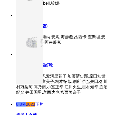
克,Colin,Campbell,珍妮·
9.4分
2014
正片
星际穿越(原声版)
主演：马修·麦康纳,安妮·海瑟薇,杰西卡·查斯坦,麦
肯吉·弗依,卡西·阿弗莱克
8.9分
2010
正片
你看起来好像很好吃
主演：山口胜平,爱河里花子,加藤清史郎,原田知世,
川岛得爱,折笠富美子,桐本拓哉,别所哲也,矢田稔,川
村万梨阿,高乃丽,小室正幸,江川央生,志村知幸,胜沼
纪义,井田国男,宫西达也,宫西美奈子
8.8分
2023
正片