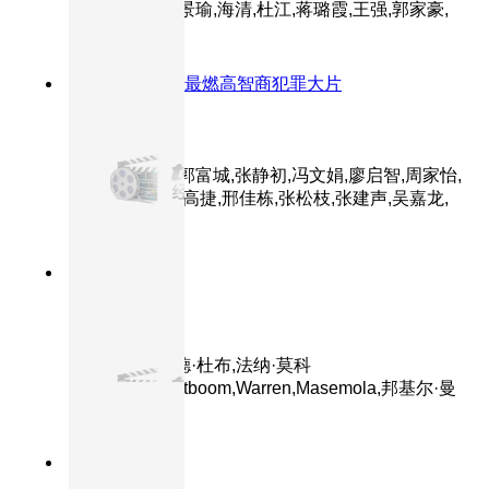
主演：张译,黄景瑜,海清,杜江,蒋璐霞,王强,郭家豪,
王雨甜,麦亨利
8.0分
2018
年度最燃高智商犯罪大片
无双
主演：周润发,郭富城,张静初,冯文娟,廖启智,周家怡,
王耀庆,方中信,高捷,邢佳栋,张松枝,张建声,吴嘉龙,
孙佳君
8.4分
2026
正片
180度 180
主演：德斯蒙德·杜布,法纳·莫科
纳,Prince,Grootboom,Warren,Masemola,邦基尔·曼
赛
8.5分
2026
正片