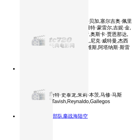
第一滴血5：最后的血
主演：西尔维斯特·史泰龙,帕斯·贝加,塞尔吉奥·佩里
斯-门切塔,艾德里安娜·巴拉扎,维特·蒙雷尔,吉妮·金,
华金·科西奥,帕斯卡西奥·洛佩斯,奥斯卡·贾恩那达,
亚历山大·迪米特罗夫,亚伦·科恩,尼克·威特曼,杰西
卡·马德森,路易·曼迪勒,欧文·戴维斯,阿塔纳斯·斯雷
布雷夫,乔治·曼切夫
7.4分
2008
正片
第一滴血4
主演：西尔维斯特·史泰龙,朱莉·本茨,马修·马斯
登,Graham,McTavish,Reynaldo,Gallegos
8.3分
2018
特种部队鏖战海陆空
红海行动