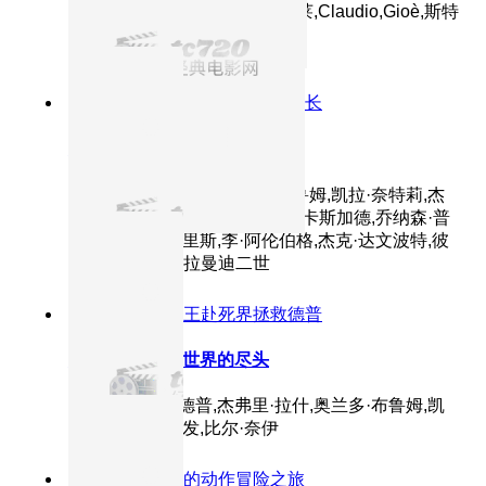
提,卡米拉·菲利皮,莉迪亚·维塔莱,Claudio,Gioè,斯特
凡诺·阿伯蒂
9.2分
2006
深海阎王索债杰克船长
加勒比海盗2：亡灵宝藏
主演：约翰尼·德普,奥兰多·布鲁姆,凯拉·奈特莉,杰
弗里·拉什,比尔·奈伊,斯特兰·斯卡斯加德,乔纳森·普
雷斯,娜奥米·哈里斯,李·阿伦伯格,杰克·达文波特,彼
特·唐纳德·巴达拉曼迪二世
9.1分
2007
精灵王赴死界拯救德普
加勒比海盗3：世界的尽头
主演：约翰尼·德普,杰弗里·拉什,奥兰多·布鲁姆,凯
拉·奈特莉,周润发,比尔·奈伊
8.8分
2003
海盗的动作冒险之旅