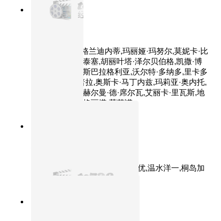
8.8分
2014
正片
荒蛮故事
主演：达里奥·格兰迪内蒂,玛丽娅·玛努尔,莫妮卡·比
利亚,丽塔·科尔泰塞,胡丽叶塔·泽尔贝伯格,凯撒·博
尔东,莱昂纳多·斯巴拉格利亚,沃尔特·多纳多,里卡多
·达林,南希·杜普拉,奥斯卡·马丁内兹,玛莉亚·奥内托,
奥斯马·努涅斯,赫尔曼·德·席尔瓦,艾丽卡·里瓦斯,地
亚哥·詹蒂莱,玛格丽塔·莫菲诺
9.0分
2014
正片
小森林 夏秋篇
主演：桥本爱,三浦贵大,松冈茉优,温水洋一,桐岛加
恋
8.8分
2014
正片