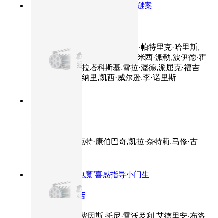
8.7分
2014
夫妻反目丈夫陷杀人谜案
消失的爱人
主演：本·阿弗莱克,裴淳华,尼尔·帕特里克·哈里斯,
凯莉·库恩,泰勒·派瑞,金·迪肯斯,米西·派勒,波伊德·霍
布鲁克,艾米丽·拉塔科斯基,雪拉·渥德,派屈克·福吉
特,斯科特·麦克纳里,凯西·威尔逊,李·诺里斯
8.7分
2014
正片
模仿游戏
主演：本尼迪克特·康伯巴奇,凯拉·奈特莉,马修·古
迪,罗里·金奈尔
8.9分
2014
“伏地魔”喜感指导小门生
布达佩斯大饭店
主演：拉尔夫·费因斯,托尼·雷沃罗利,艾德里安·布洛