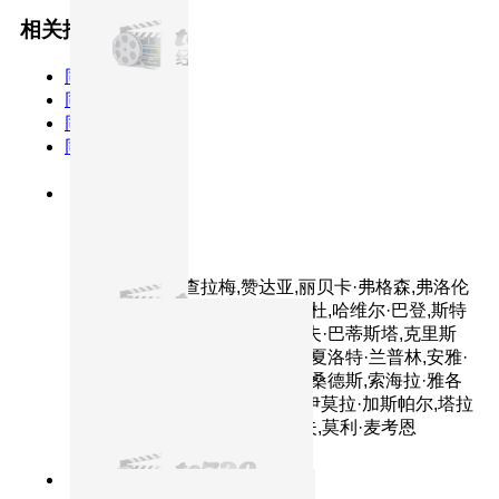
相关推荐
同类型
同主演
同年份
同TAG
8.1分
2024
正片
沙丘2
主演：提莫西·查拉梅,赞达亚,丽贝卡·弗格森,弗洛伦
丝·皮尤,奥斯汀·巴特勒,蕾雅·赛杜,哈维尔·巴登,斯特
兰·斯卡斯加德,乔什·布洛林,戴夫·巴蒂斯塔,克里斯
托弗·沃肯,蒂姆·布雷克·尼尔森,夏洛特·兰普林,安雅·
泰勒-乔伊,斯蒂芬·亨德森,安东·桑德斯,索海拉·雅各
布,特雷茜库根,阿伦·梅迪扎德,伊莫拉·加斯帕尔,塔拉
·布雷思纳克,小彼得·斯托亚诺夫,莫利·麦考恩
7.6分
2019
正片