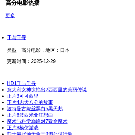
高分电影热播
更多
千与千寻
类型：
高分电影，
地区：
日本
更新时间：
2025-12-29
HD
1
千与千寻
意大利女神惊艳出
2
西西里的美丽传说
正片
3
可可西里
正片
4
忠犬八公的故事
波特曼古妮丝黑白
5
黑天鹅
正片
6
波西米亚狂想曲
魔术与科学巅峰对
7
致命魔术
正片
8
模仿游戏
彭于晏张涵予金三
9
湄公河行动