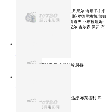
超能陆战队
主演：斯科特·安第斯,瑞恩·波特,丹尼尔·海尼,T·J·米
勒,郑智麟,小达蒙·韦恩斯,珍尼希斯·罗德里格兹,詹姆
斯·克伦威尔,艾伦·图代克,玛娅·鲁道夫,亚布拉哈姆·
本鲁比,凯蒂·洛斯,比利·布什,丹尼尔·吉尔森,保罗·布
里格斯
8.8分
2014
正片
心迷宫
主演：霍卫民,王笑天,罗芸,杨瑜珍,孙黎
8.1分
2014
超级英雄保卫银河系
银河护卫队
主演：克里斯·帕拉特,佐伊·索尔达娜,布莱德利·库
珀,范·迪塞尔,戴夫·巴蒂斯塔