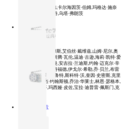
主演：罗密·施奈德,卡尔海因茨·伯姆,玛格达·施奈
德,古斯塔夫·克努特,乌塔·弗朗茨
8.6分
1999
正片
机器管家
主演：罗宾·威廉姆斯,艾伯丝·戴维兹,山姆·尼尔,奥
利弗·普莱特,绮尔斯腾·瓦伦,温迪·古逊,海莉·凯特·爱
森伯格,林兹·利瑟曼,安吉拉·兰迪斯,约翰·迈克尔·辛
吉斯,布莱德利·惠特福德,伊戈尔·希勒,乔·贝兰,布雷
特·瓦格纳,斯蒂芬·鲁特,斯科特·沃,奎因·史密斯,克里
斯蒂·科内利,杰·约翰斯顿,乔治·华莱士,林恩·瑟格本,
普雷斯·格里芬,玛西娅·皮佐,宝拉·迪普雷·佩斯门,克
拉克·德弗洛
8.3分
1949
正片
三毛流浪记