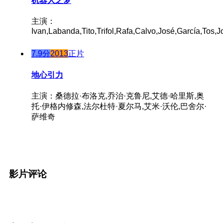
机器人之梦
主演：
Ivan,Labanda,Tito,Trifol,Rafa,Calvo,José,García,Tos,J
7.9分
2013
正片
地心引力
主演：桑德拉·布洛克,乔治·克鲁尼,艾德·哈里斯,奥
托·伊格内修森,法尔杜特·夏尔马,艾米·沃伦,巴舍尔·
萨维奇
影片评论