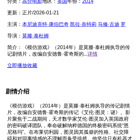
分类：
高分电影
地区：
英国
年份：
2014
更新：
正片/2026-01-21
主演：
本尼迪克特·康伯巴奇
凯拉·奈特莉
马修·古迪
罗
导演：
莫滕·泰杜姆
简介：
《模仿游戏》（2014年）是莫滕·泰杜姆执导的传
记剧情片，改编自安德鲁·霍奇斯的...
详情
立即播放
收藏
剧情介绍
《模仿游戏》（2014年）是莫滕·泰杜姆执导的传记剧情
片，改编自安德鲁·霍奇斯的传记《艾伦·图灵：谜》。影
片聚焦于二战期间，天才数学家艾伦·图灵加入英国政府
的密码破译团队，奉命破解纳粹德国的终极密码系统“恩
尼格玛”。在布莱切利园，图灵因其孤僻的性格、社交障
碍和对同事情感的不理解而备受排挤。他坚信只有机器才