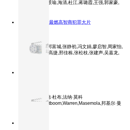
主演：张译,黄景瑜,海清,杜江,蒋璐霞,王强,郭家豪,
王雨甜,麦亨利
8.0分
2018
年度最燃高智商犯罪大片
无双
主演：周润发,郭富城,张静初,冯文娟,廖启智,周家怡,
王耀庆,方中信,高捷,邢佳栋,张松枝,张建声,吴嘉龙,
孙佳君
8.4分
2026
正片
180度 180
主演：德斯蒙德·杜布,法纳·莫科
纳,Prince,Grootboom,Warren,Masemola,邦基尔·曼
赛
8.5分
2026
正片