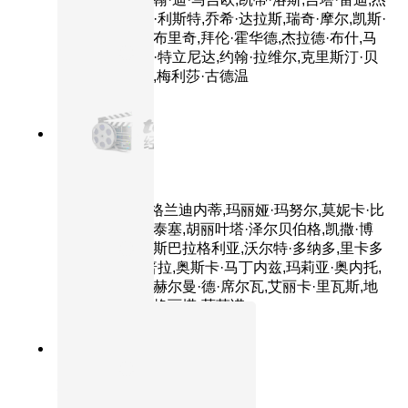
西·科尔蒂,汤米·利斯特,乔希·达拉斯,瑞奇·摩尔,凯斯·
索西,彼得·曼斯布里奇,拜伦·霍华德,杰拉德·布什,马
克·史密斯,乔西·特立尼达,约翰·拉维尔,克里斯汀·贝
尔,吉尔·科德斯,梅利莎·古德温
8.8分
2014
正片
荒蛮故事
主演：达里奥·格兰迪内蒂,玛丽娅·玛努尔,莫妮卡·比
利亚,丽塔·科尔泰塞,胡丽叶塔·泽尔贝伯格,凯撒·博
尔东,莱昂纳多·斯巴拉格利亚,沃尔特·多纳多,里卡多
·达林,南希·杜普拉,奥斯卡·马丁内兹,玛莉亚·奥内托,
奥斯马·努涅斯,赫尔曼·德·席尔瓦,艾丽卡·里瓦斯,地
亚哥·詹蒂莱,玛格丽塔·莫菲诺
9.0分
2014
正片
小森林 夏秋篇