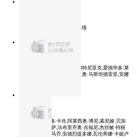
9.4分
1999
正片
横空出世
主演：李雪健,李幼斌,高明,陈瑾
8.5分
2016
正片
完美陌生人
主演：马可·贾利尼,卡夏·斯穆特尼亚克,爱德华多·莱
奥,阿尔芭·罗尔瓦赫尔,瓦莱里奥·马斯坦德雷亚,安娜
·福列塔,朱塞佩·巴蒂斯通
9.3分
2003
HD
灿烂人生
主演：路易吉·洛·卡肖,阿莱西奥·博尼,索尼娅·贝加
马斯科,玛雅·珊萨,法布里齐奥·吉福尼,杰丝敏·特丽
卡,里卡多·斯卡马乔,安德烈提多娜,瓦伦蒂娜·卡妮卢