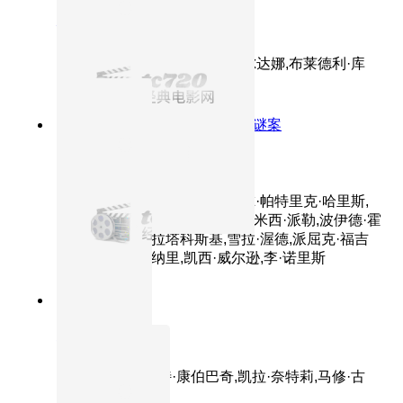
银河护卫队
主演：克里斯·帕拉特,佐伊·索尔达娜,布莱德利·库
珀,范·迪塞尔,戴夫·巴蒂斯塔
8.7分
2014
夫妻反目丈夫陷杀人谜案
消失的爱人
主演：本·阿弗莱克,裴淳华,尼尔·帕特里克·哈里斯,
凯莉·库恩,泰勒·派瑞,金·迪肯斯,米西·派勒,波伊德·霍
布鲁克,艾米丽·拉塔科斯基,雪拉·渥德,派屈克·福吉
特,斯科特·麦克纳里,凯西·威尔逊,李·诺里斯
8.7分
2014
正片
模仿游戏
主演：本尼迪克特·康伯巴奇,凯拉·奈特莉,马修·古
迪,罗里·金奈尔