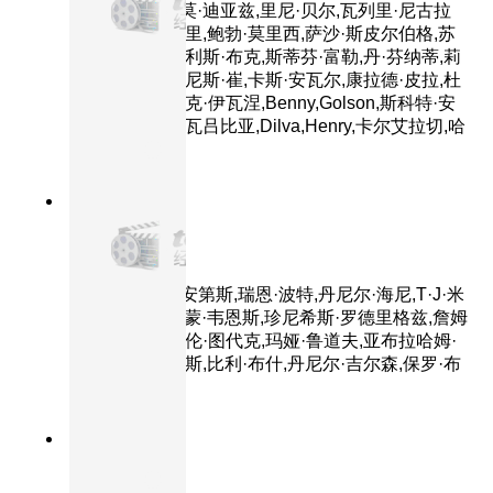
雷诺兹,吉列尔莫·迪亚兹,里尼·贝尔,瓦列里·尼古拉
耶夫,迈克尔·诺里,鲍勃·莫里西,萨沙·斯皮尔伯格,苏
珊·索洛米,卡尔利斯·布克,斯蒂芬·富勒,丹·芬纳蒂,莉
迪亚·布兰科,肯尼斯·崔,卡斯·安瓦尔,康拉德·皮拉,杜
桑恩·杜基齐,马克·伊瓦涅,Benny,Golson,斯科特·安
第斯,罗伯特·科瓦吕比亚,Dilva,Henry,卡尔艾拉切,哈
亚提
8.8分
2014
正片
超能陆战队
主演：斯科特·安第斯,瑞恩·波特,丹尼尔·海尼,T·J·米
勒,郑智麟,小达蒙·韦恩斯,珍尼希斯·罗德里格兹,詹姆
斯·克伦威尔,艾伦·图代克,玛娅·鲁道夫,亚布拉哈姆·
本鲁比,凯蒂·洛斯,比利·布什,丹尼尔·吉尔森,保罗·布
里格斯
8.9分
1999
正片
绿里奇迹