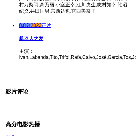
村万梨阿,高乃丽,小室正幸,江川央生,志村知幸,胜沼
纪义,井田国男,宫西达也,宫西美奈子
8.8分
2023
正片
机器人之梦
主演：
Ivan,Labanda,Tito,Trifol,Rafa,Calvo,José,García,Tos,J
影片评论
高分电影热播