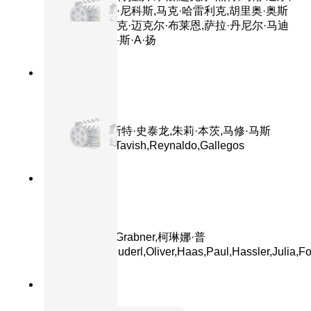
劳拉·邓恩,泰勒·尼科斯,马克·哈雷利克,胡里奥·奥斯
卡·门乔索,布莱克·迈克尔·布莱恩,萨拉·丹尼尔·马迪
森,琳达·朴,布鲁斯·A·扬
7.4分
2008
正片
第一滴血4
主演：西尔维斯特·史泰龙,朱莉·本茨,马修·马斯
登,Graham,McTavish,Reynaldo,Gallegos
8.6分
2024
正片
追踪
主演：Sophia,Grabner,柯琳娜·普
姆,Stefan,Schnuderl,Oliver,Haas,Paul,Hassler,Julia,Fo
8.5分
2016
正片