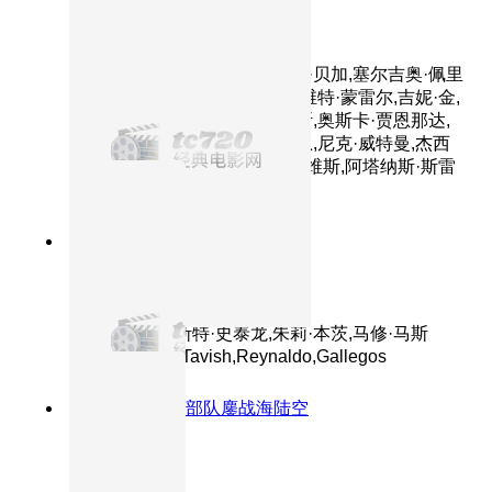
第一滴血5：最后的血
主演：西尔维斯特·史泰龙,帕斯·贝加,塞尔吉奥·佩里
斯-门切塔,艾德里安娜·巴拉扎,维特·蒙雷尔,吉妮·金,
华金·科西奥,帕斯卡西奥·洛佩斯,奥斯卡·贾恩那达,
亚历山大·迪米特罗夫,亚伦·科恩,尼克·威特曼,杰西
卡·马德森,路易·曼迪勒,欧文·戴维斯,阿塔纳斯·斯雷
布雷夫,乔治·曼切夫
7.4分
2008
正片
第一滴血4
主演：西尔维斯特·史泰龙,朱莉·本茨,马修·马斯
登,Graham,McTavish,Reynaldo,Gallegos
8.3分
2018
特种部队鏖战海陆空
红海行动