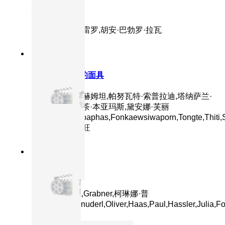
灵魂侵占
主演：黛安·格雷罗,胡安·巴勃罗·拉瓦
8.5分
2025
正片
魔眼：被诅咒的面具
主演：蒙拓普·赫姆坦,帕努瓦特·索普拉迪,塔纳萨兰·
萨姆通莱,普缇茶·本亚玛斯,黛安娜·芙丽
珀,Japan,Ploypaphas,Fonkaewsiwaporn,Tongte,Thiti,S
拉塔萨特·布特旺
8.6分
2024
正片
追踪
主演：Sophia,Grabner,柯琳娜·普
姆,Stefan,Schnuderl,Oliver,Haas,Paul,Hassler,Julia,Fo