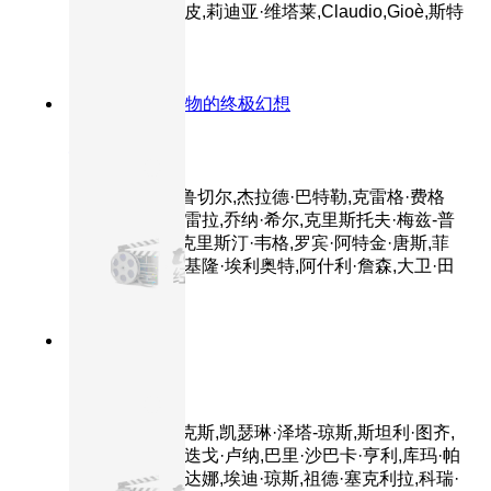
提,卡米拉·菲利皮,莉迪亚·维塔莱,Claudio,Gioè,斯特
凡诺·阿伯蒂
8.7分
2010
对宠物的终极幻想
驯龙高手
主演：杰伊·巴鲁切尔,杰拉德·巴特勒,克雷格·费格
森,亚美莉卡·费雷拉,乔纳·希尔,克里斯托夫·梅兹-普
莱瑟,T·J·米勒,克里斯汀·韦格,罗宾·阿特金·唐斯,菲
利普·麦格雷德,基隆·埃利奥特,阿什利·詹森,大卫·田
纳特
8.8分
2004
正片
幸福终点站
主演：汤姆·汉克斯,凯瑟琳·泽塔-琼斯,斯坦利·图齐,
齐·麦克布赖德,迭戈·卢纳,巴里·沙巴卡·亨利,库玛·帕
拉纳,佐伊·索尔达娜,埃迪·琼斯,祖德·塞克利拉,科瑞·