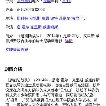
分类：
高分电影
地区：
美国
年份：
2014
更新：
正片/2026-02-03
主演：
斯科特·安第斯
瑞恩·波特
丹尼尔·海尼
T·J·
导演：
唐·霍尔
克里斯·威廉姆斯
简介：
《超能陆战队》（2014年）是唐·霍尔、克里斯·威
廉姆斯联合执导的迪士尼动画电影...
详情
立即播放
收藏
剧情介绍
《超能陆战队》（2014年）是唐·霍尔、克里斯·威廉姆斯
联合执导的迪士尼动画电影，改编自漫威同名漫画。影片
设定在充满东方韵味的未来都市“旧京山”，讲述了14岁的
科技天才少年滨田宏，与哥哥泰迪一同研发“微型机器
人”项目，并凭借其赢得旧京山理工学院的入学资格。然
而，一场神秘火灾夺走泰迪生命，宏陷入消沉，却意外激