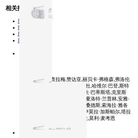
相关推荐
同类型
同主演
同年份
同TAG
8.1分
2024
正片
沙丘2
主演：提莫西·查拉梅,赞达亚,丽贝卡·弗格森,弗洛伦
丝·皮尤,奥斯汀·巴特勒,蕾雅·赛杜,哈维尔·巴登,斯特
兰·斯卡斯加德,乔什·布洛林,戴夫·巴蒂斯塔,克里斯
托弗·沃肯,蒂姆·布雷克·尼尔森,夏洛特·兰普林,安雅·
泰勒-乔伊,斯蒂芬·亨德森,安东·桑德斯,索海拉·雅各
布,特雷茜库根,阿伦·梅迪扎德,伊莫拉·加斯帕尔,塔拉
·布雷思纳克,小彼得·斯托亚诺夫,莫利·麦考恩
7.6分
2019
正片