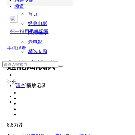
频道
首页
经典电影
扫一扫用手机观看
高分电影
老电影
手机观看
精选专题
超能陆战队
评分：
[清空]
播放记录
8.8
力荐