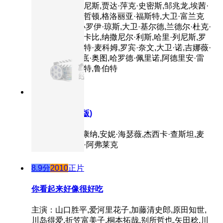
白内斯,安迪·阿尼斯,贾达·萍克·史密斯,邹兆龙,埃茜·
戴维斯,纳许·埃哲顿,格洛丽亚·福斯特,大卫·富兰克
林,诺娜·加耶,小罗伊·琼斯,大卫·基尔德,兰德尔·杜克·
金,克里斯托弗·卡比,纳撒尼尔·利斯,哈里·列尼斯,罗
伯特·马莫内,马特·麦科姆,罗宾·奈文,大卫·诺,吉娜薇·
欧瑞丽,苏格拉底·奥图,哈罗德·佩里诺,阿德里安·雷
梅特,尼尔·雷梅特,鲁伯特
9.4分
2014
正片
星际穿越(原声版)
主演：马修·麦康纳,安妮·海瑟薇,杰西卡·查斯坦,麦
肯吉·弗依,卡西·阿弗莱克
8.9分
2010
正片
你看起来好像很好吃
主演：山口胜平,爱河里花子,加藤清史郎,原田知世,
川岛得爱,折笠富美子,桐本拓哉,别所哲也,矢田稔,川