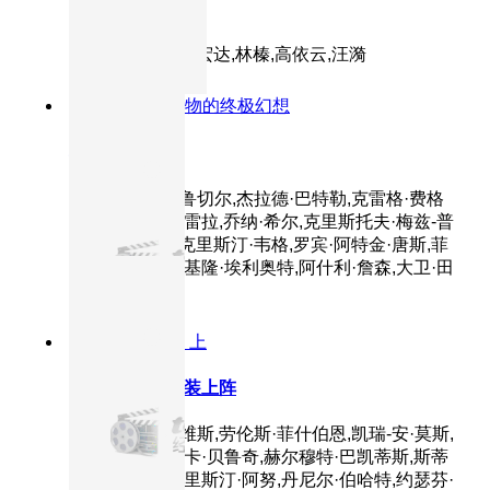
三毛流浪记
主演：王龙基,关宏达,林榛,高依云,汪漪
8.7分
2010
对宠物的终极幻想
驯龙高手
主演：杰伊·巴鲁切尔,杰拉德·巴特勒,克雷格·费格
森,亚美莉卡·费雷拉,乔纳·希尔,克里斯托夫·梅兹-普
莱瑟,T·J·米勒,克里斯汀·韦格,罗宾·阿特金·唐斯,菲
利普·麦格雷德,基隆·埃利奥特,阿什利·詹森,大卫·田
纳特
8.7分
2003
正片 上
黑客帝国2：重装上阵
主演：基努·里维斯,劳伦斯·菲什伯恩,凯瑞-安·莫斯,
雨果·维文,莫妮卡·贝鲁奇,赫尔穆特·巴凯蒂斯,斯蒂
夫·巴什托尼,克里斯汀·阿努,丹尼尔·伯哈特,约瑟芬·