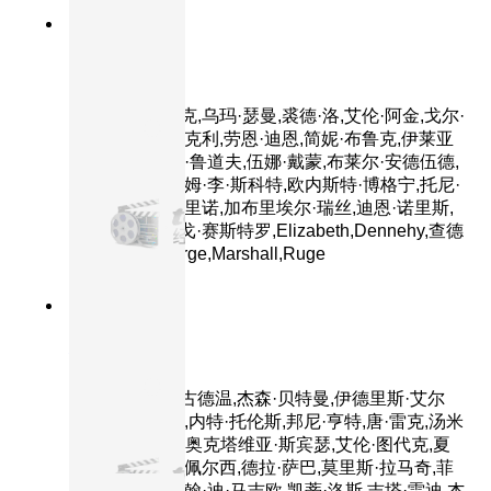
8.8分
1997
正片
千钧一发
主演：伊桑·霍克,乌玛·瑟曼,裘德·洛,艾伦·阿金,戈尔·
维达尔,山德·贝克利,劳恩·迪恩,简妮·布鲁克,伊莱亚
斯·科泰斯,玛娅·鲁道夫,伍娜·戴蒙,布莱尔·安德伍德,
梅森·甘布,威廉姆·李·斯科特,欧内斯特·博格宁,托尼·
夏尔赫布,肯·马里诺,加布里埃尔·瑞丝,迪恩·诺里斯,
丹格里芬,格雷戈·赛斯特罗,Elizabeth,Dennehy,查德
·克里斯特,George,Marshall,Ruge
9.2分
2016
正片
疯狂动物城
主演：金妮弗·古德温,杰森·贝特曼,伊德里斯·艾尔
巴,珍妮·斯蕾特,内特·托伦斯,邦尼·亨特,唐·雷克,汤米
·钟,J·K·西蒙斯,奥克塔维亚·斯宾瑟,艾伦·图代克,夏
奇拉,雷蒙德·S·佩尔西,德拉·萨巴,莫里斯·拉马奇,菲
尔·约翰斯顿,约翰·迪·马吉欧,凯蒂·洛斯,吉塔·雷迪,杰