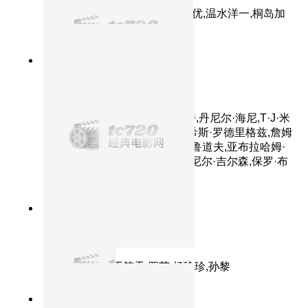
主演：桥本爱,三浦贵大,松冈茉优,温水洋一,桐岛加
恋
8.8分
2014
正片
超能陆战队
主演：斯科特·安第斯,瑞恩·波特,丹尼尔·海尼,T·J·米
勒,郑智麟,小达蒙·韦恩斯,珍尼希斯·罗德里格兹,詹姆
斯·克伦威尔,艾伦·图代克,玛娅·鲁道夫,亚布拉哈姆·
本鲁比,凯蒂·洛斯,比利·布什,丹尼尔·吉尔森,保罗·布
里格斯
8.8分
2014
正片
心迷宫
主演：霍卫民,王笑天,罗芸,杨瑜珍,孙黎
8.1分
2014
超级英雄保卫银河系