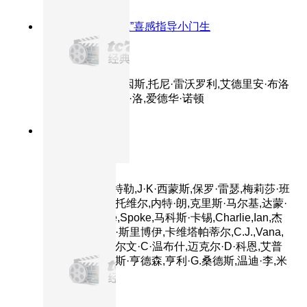
8.9分
2014
“伏地魔”喜感指导小门生
布达佩斯大饭店
主演：拉尔夫·费因斯,托尼·雷沃罗利,艾德里安·布洛
迪,威廉·达福,裘德·洛,爱德华·诺顿
8.6分
2014
正片
爆裂鼓手
主演：迈尔斯·特勒,J·K·西蒙斯,保罗·雷瑟,梅莉莎·班
诺伊,奥斯汀·斯托维尔,内特·朗,克里斯·马尔基,达蒙·
冈普顿,Suanne,Spoke,马科斯·卡锡,Charlie,Ian,杰
森·布莱尔,科菲·斯里博伊,卡维塔帕蒂尔,C.J.,Vana,
塔里克·洛维,卡尔文·C·温布什,迈克尔·D·科恩,艾普
尔·格雷斯,马库斯·亨德森,亨利·G.桑德斯,温迪·李,米
歇尔·拉夫