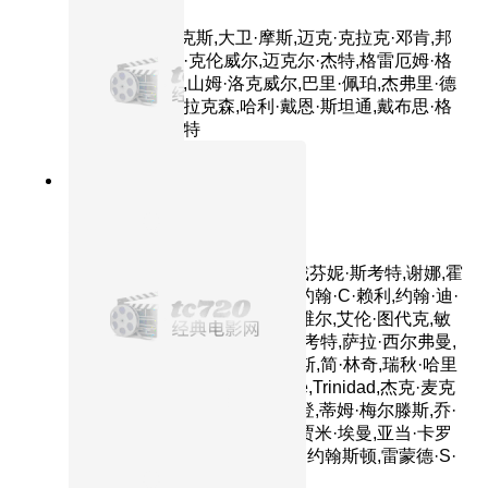
主演：汤姆·汉克斯,大卫·摩斯,迈克·克拉克·邓肯,邦
尼·亨特,詹姆斯·克伦威尔,迈克尔·杰特,格雷厄姆·格
林,道格·休切逊,山姆·洛克威尔,巴里·佩珀,杰弗里·德
曼,派翠西娅·克拉克森,哈利·戴恩·斯坦通,戴布思·格
里尔,伊芙·布伦特
8.7分
2012
正片
无敌破坏王
主演：胡军,莫里斯·拉马奇,斯戴芬妮·斯考特,谢娜,霍
拉提奥·桑斯,丹尼斯·海斯伯特,约翰·C·赖利,约翰·迪·
马吉欧,塔克·吉莫尔,斯科特·门维尔,艾伦·图代克,敏
迪·卡灵,杰斯·哈梅尔,布兰登·斯考特,萨拉·西尔弗曼,
艾德·奥尼尔,罗杰·克莱格·史密斯,简·林奇,瑞秋·哈里
斯,马丁·贾维斯,凯蒂·洛斯,Josie,Trinidad,杰克·麦克
布瑞尔,伊迪·麦克勒格,鲁本·兰登,蒂姆·梅尔滕斯,乔·
洛·特鲁格里奥,斯盖拉·阿斯丁,贾米·埃曼,亚当·卡罗
拉,凯尔·赫伯特,瑞奇·摩尔,菲尔·约翰斯顿,雷蒙德·S·