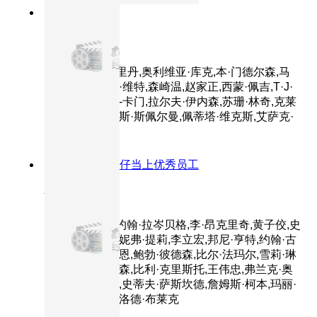
8.6分
2018
正片
头号玩家
主演：泰伊·谢里丹,奥利维亚·库克,本·门德尔森,马
克·里朗斯,丽娜·维特,森崎温,赵家正,西蒙·佩吉,T·J·
米勒,汉娜·乔恩-卡门,拉尔夫·伊内森,苏珊·林奇,克莱
尔·希金斯,劳伦斯·斯佩尔曼,佩蒂塔·维克斯,艾萨克·
安德鲁斯
8.8分
2001
大眼仔当上优秀员工
怪兽电力公司
主演：胡立成,约翰·拉岑贝格,李·昂克里奇,黄子佼,史
蒂夫·布西密,詹妮弗·提莉,李立宏,邦尼·亨特,约翰·古
德曼,华莱士·肖恩,鲍勃·彼德森,比尔·法玛尔,雪莉·琳
恩,丹尼尔·吉尔森,比利·克里斯托,王伟忠,弗兰克·奥
兹,杰克·安杰尔,史蒂夫·萨斯坎德,詹姆斯·柯本,玛丽·
吉布斯,塞缪尔·洛德·布莱克