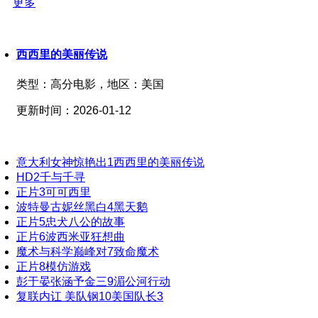
更多
西西里的美丽传说
类型：
高分电影，
地区：
美国
更新时间：
2026-01-12
意大利女神惊艳出
1
西西里的美丽传说
HD
2
千与千寻
正片
3
可可西里
波特曼古妮丝黑白
4
黑天鹅
正片
5
忠犬八公的故事
正片
6
波西米亚狂想曲
魔术与科学巅峰对
7
致命魔术
正片
8
模仿游戏
彭于晏张涵予金三
9
湄公河行动
复联内讧 美队钢
10
美国队长3