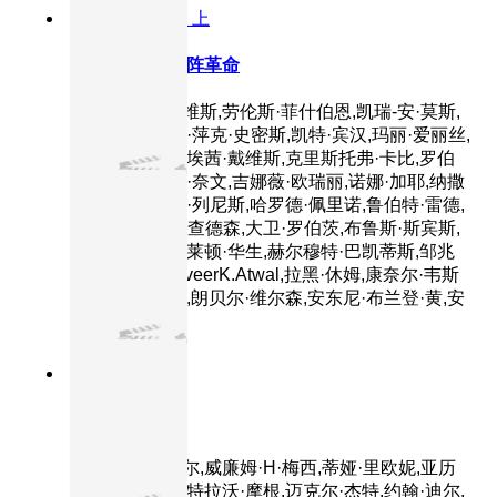
8.8分
2003
正片 上
黑客帝国3：矩阵革命
主演：基努·里维斯,劳伦斯·菲什伯恩,凯瑞-安·莫斯,
雨果·维文,贾达·萍克·史密斯,凯特·宾汉,玛丽·爱丽丝,
莫妮卡·贝鲁奇,埃茜·戴维斯,克里斯托弗·卡比,罗伯
特·马莫内,罗宾·奈文,吉娜薇·欧瑞丽,诺娜·加耶,纳撒
尼尔·利斯,哈里·列尼斯,哈罗德·佩里诺,鲁伯特·雷德,
凯文·迈克尔·理查德森,大卫·罗伯茨,布鲁斯·斯宾斯,
吉娜·托瑞斯,克莱顿·华生,赫尔穆特·巴凯蒂斯,邹兆
龙,乔·曼宁,TanveerK.Atwal,拉黑·休姆,康奈尔·韦斯
特,伯纳德·怀特,朗贝尔·维尔森,安东尼·布兰登·黄,安
东尼·
7.4分
2001
正片
侏罗纪公园3
主演：山姆·尼尔,威廉姆·H·梅西,蒂娅·里欧妮,亚历
桑德罗·尼沃拉,特拉沃·摩根,迈克尔·杰特,约翰·迪尔,