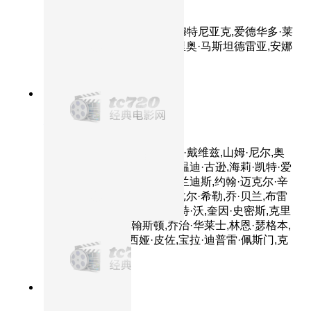
完美陌生人
主演：马可·贾利尼,卡夏·斯穆特尼亚克,爱德华多·莱
奥,阿尔芭·罗尔瓦赫尔,瓦莱里奥·马斯坦德雷亚,安娜
·福列塔,朱塞佩·巴蒂斯通
8.6分
1999
正片
机器管家
主演：罗宾·威廉姆斯,艾伯丝·戴维兹,山姆·尼尔,奥
利弗·普莱特,绮尔斯腾·瓦伦,温迪·古逊,海莉·凯特·爱
森伯格,林兹·利瑟曼,安吉拉·兰迪斯,约翰·迈克尔·辛
吉斯,布莱德利·惠特福德,伊戈尔·希勒,乔·贝兰,布雷
特·瓦格纳,斯蒂芬·鲁特,斯科特·沃,奎因·史密斯,克里
斯蒂·科内利,杰·约翰斯顿,乔治·华莱士,林恩·瑟格本,
普雷斯·格里芬,玛西娅·皮佐,宝拉·迪普雷·佩斯门,克
拉克·德弗洛
8.3分
1949
正片