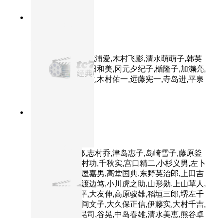
9.1分
2004
正片
无人知晓
主演：柳乐优弥,北浦爱,木村飞影,清水萌萌子,韩英
惠,江原由希子,串田和美,冈元夕纪子,楯隆子,加濑亮,
村野友希,田中庆太,木村佑一,远藤宪一,寺岛进,平泉
成
9.3分
1954
HD中字
七武士
主演：三船敏郎,志村乔,津岛惠子,岛崎雪子,藤原釜
足,加东大介,木村功,千秋实,宫口精二,小杉义男,左卜
全,稻叶义男,土屋嘉男,高堂国典,东野英治郎,上田吉
二郎,多多良纯,渡边笃,小川虎之助,山形勋,上山草人,
清水元,高木新平,大友伸,高原骏雄,稻垣三郎,堺左千
夫,千石规子,本间文子,大久保正信,伊藤实,大村千吉,
广濑正一,宇野晃司,谷晃,中岛春雄,清水美恵,熊谷卓