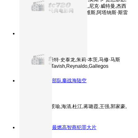
亚历山大·迪米特罗夫,亚伦·科恩,尼克·威特曼,杰西
卡·马德森,路易·曼迪勒,欧文·戴维斯,阿塔纳斯·斯雷
布雷夫,乔治·曼切夫
7.4分
2008
正片
第一滴血4
主演：西尔维斯特·史泰龙,朱莉·本茨,马修·马斯
登,Graham,McTavish,Reynaldo,Gallegos
8.3分
2018
特种部队鏖战海陆空
红海行动
主演：张译,黄景瑜,海清,杜江,蒋璐霞,王强,郭家豪,
王雨甜,麦亨利
8.0分
2018
年度最燃高智商犯罪大片