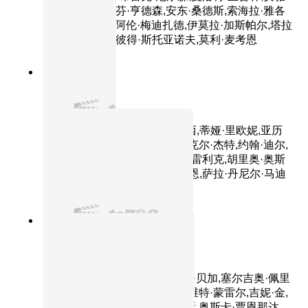
泰勒-乔伊,斯蒂芬·亨德森,安东·桑德斯,索海拉·雅各
布,特雷茜库根,阿伦·梅迪扎德,伊莫拉·加斯帕尔,塔拉
·布雷思纳克,小彼得·斯托亚诺夫,莫利·麦考恩
7.4分
2001
正片
侏罗纪公园3
主演：山姆·尼尔,威廉姆·H·梅西,蒂娅·里欧妮,亚历
桑德罗·尼沃拉,特拉沃·摩根,迈克尔·杰特,约翰·迪尔,
劳拉·邓恩,泰勒·尼科斯,马克·哈雷利克,胡里奥·奥斯
卡·门乔索,布莱克·迈克尔·布莱恩,萨拉·丹尼尔·马迪
森,琳达·朴,布鲁斯·A·扬
7.6分
2019
正片
第一滴血5：最后的血
主演：西尔维斯特·史泰龙,帕斯·贝加,塞尔吉奥·佩里
斯-门切塔,艾德里安娜·巴拉扎,维特·蒙雷尔,吉妮·金,
华金·科西奥,帕斯卡西奥·洛佩斯,奥斯卡·贾恩那达,