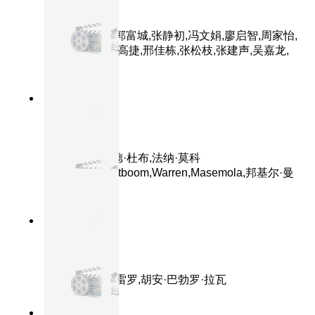
无双
主演：周润发,郭富城,张静初,冯文娟,廖启智,周家怡,
王耀庆,方中信,高捷,邢佳栋,张松枝,张建声,吴嘉龙,
孙佳君
8.4分
2026
正片
180度 180
主演：德斯蒙德·杜布,法纳·莫科
纳,Prince,Grootboom,Warren,Masemola,邦基尔·曼
赛
8.5分
2026
正片
灵魂侵占
主演：黛安·格雷罗,胡安·巴勃罗·拉瓦
8.5分
2025
正片