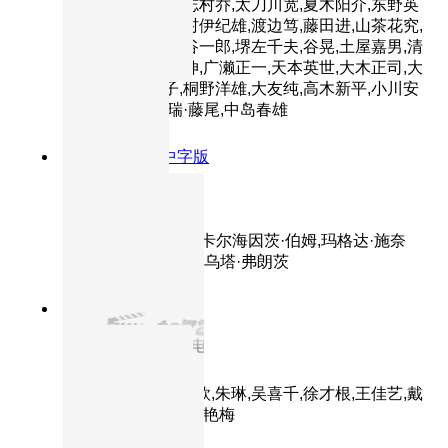
大介,河津清三郎,志村乔,太刀川宽,夏木阳介,东野英
治郎,藤原釜足,泽村伊纪雄,渡边笃,藤田进,山茶花究,
西村晃,加藤武,中谷一郎,堺左千夫,谷晃,土屋嘉男,清
水元,佐田丰,大友伸,广濑正一,天本英世,大木正司,大
村千吉,本间文子,桐野洋雄,大友纯,高木新平,小川安
三,熊谷卓三,杰瑞·藤尾,中岛春雄
8.4分
1957
HD中字版
茜茜公主3
主演：罗密·施奈德,卡尔海因茨·伯姆,玛格达·施奈
德,古斯塔夫·克努特,乌塔·弗朗茨
8.6分
1984
HD国语
肖尔布拉克
主演：周里京,张伟欣,朱琳,吴喜千,徐才根,王佳艺,戴
兆安,卢青,杨冬雁,季艳梅