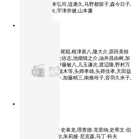
三,夏木顺平,岩本弘司,堤康久,马野都留子,森今日子,
加藤武,仲代达矢,宇津井健,山本廉
8.9分
1985
HD中字
乱
主演：仲代达矢,寺尾聪,根津甚八,隆大介,原田美枝
子,宫崎美子,井川比佐志,池畑慎之介,油井昌由树,加
藤和夫,松井范雄,伊藤敏八,儿玉谦次,渡辺隆,野村万
斋,加藤武,田崎润,植木等,头师孝雄,头师佳孝,天田益
男,木村荣,日比游一,加藤精三,南條玲子,音羽久米子,
寺岛进,东乡晴子
7.8分
1985
正片
第一滴血2
主演：西尔维斯特·史泰龙,理查德·克里纳,史蒂文·伯
克夫,查尔斯·纳佩尔,朱莉娅·尼克森,马丁·科夫