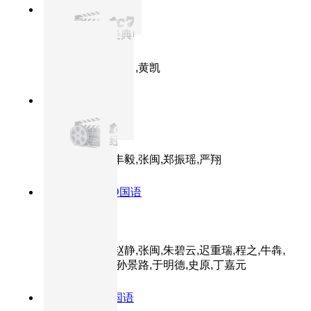
9.1分
1991
HD
决战之后
主演：古月,李法曾,黄凯
9.1分
1983
正片
城南旧事
主演：沈洁,张丰毅,张闽,郑振瑶,严翔
8.6分
1982
DVD国语
笔中情
主演：王伯昭,赵静,张闽,朱碧云,迟重瑞,程之,牛犇,
朱曼芳,吴云芳,孙景路,于明德,史原,丁嘉元
8.3分
1965
HD国语