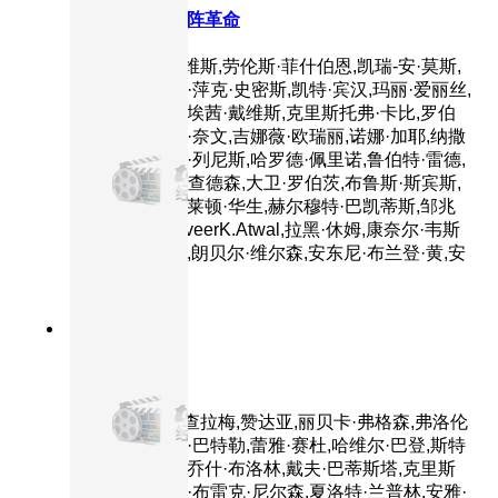
黑客帝国3：矩阵革命
主演：基努·里维斯,劳伦斯·菲什伯恩,凯瑞-安·莫斯,
雨果·维文,贾达·萍克·史密斯,凯特·宾汉,玛丽·爱丽丝,
莫妮卡·贝鲁奇,埃茜·戴维斯,克里斯托弗·卡比,罗伯
特·马莫内,罗宾·奈文,吉娜薇·欧瑞丽,诺娜·加耶,纳撒
尼尔·利斯,哈里·列尼斯,哈罗德·佩里诺,鲁伯特·雷德,
凯文·迈克尔·理查德森,大卫·罗伯茨,布鲁斯·斯宾斯,
吉娜·托瑞斯,克莱顿·华生,赫尔穆特·巴凯蒂斯,邹兆
龙,乔·曼宁,TanveerK.Atwal,拉黑·休姆,康奈尔·韦斯
特,伯纳德·怀特,朗贝尔·维尔森,安东尼·布兰登·黄,安
东尼·
8.1分
2024
正片
沙丘2
主演：提莫西·查拉梅,赞达亚,丽贝卡·弗格森,弗洛伦
丝·皮尤,奥斯汀·巴特勒,蕾雅·赛杜,哈维尔·巴登,斯特
兰·斯卡斯加德,乔什·布洛林,戴夫·巴蒂斯塔,克里斯
托弗·沃肯,蒂姆·布雷克·尼尔森,夏洛特·兰普林,安雅·