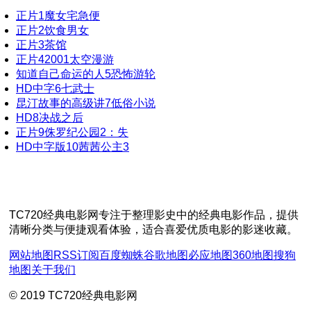
正片
1
魔女宅急便
正片
2
饮食男女
正片
3
茶馆
正片
4
2001太空漫游
知道自己命运的人
5
恐怖游轮
HD中字
6
七武士
昆汀故事的高级讲
7
低俗小说
HD
8
决战之后
正片
9
侏罗纪公园2：失
HD中字版
10
茜茜公主3
TC720经典电影网专注于整理影史中的经典电影作品，提供
清晰分类与便捷观看体验，适合喜爱优质电影的影迷收藏。
网站地图
RSS订阅
百度蜘蛛
谷歌地图
必应地图
360地图
搜狗
地图
关于我们
© 2019 TC720经典电影网