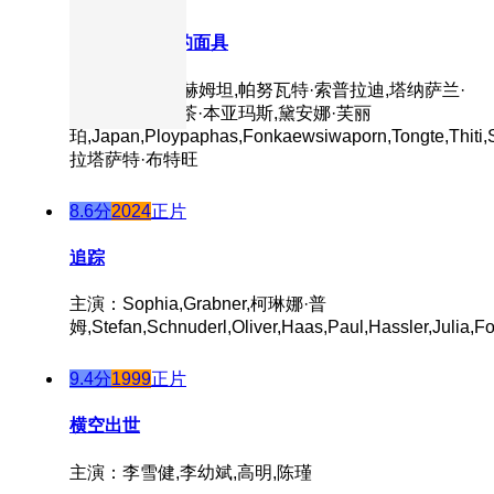
魔眼：被诅咒的面具
主演：蒙拓普·赫姆坦,帕努瓦特·索普拉迪,塔纳萨兰·
萨姆通莱,普缇茶·本亚玛斯,黛安娜·芙丽
珀,Japan,Ploypaphas,Fonkaewsiwaporn,Tongte,Thiti,S
拉塔萨特·布特旺
8.6分
2024
正片
追踪
主演：Sophia,Grabner,柯琳娜·普
姆,Stefan,Schnuderl,Oliver,Haas,Paul,Hassler,Julia,Fo
9.4分
1999
正片
横空出世
主演：李雪健,李幼斌,高明,陈瑾