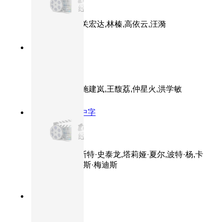
三毛流浪记
主演：王龙基,关宏达,林榛,高依云,汪漪
8.2分
1981
正片
天云山传奇
主演：石维坚,施建岚,王馥荔,仲星火,洪学敏
8.7分
1976
HD中字
洛奇
主演：西尔维斯特·史泰龙,塔莉娅·夏尔,波特·杨,卡
尔·韦瑟斯,布吉斯·梅迪斯
8.9分
1961
正片
用心棒