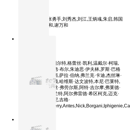
地道战
主演：朱龙广,张勇手,刘秀杰,刘江,王炳彧,朱启,韩国
栋,王孝忠,胡自和,谢万和
8.7分
1954
正片
后窗
主演：詹姆斯·斯图尔特,格蕾丝·凯利,温戴尔·柯瑞,
瑟尔玛·瑞特,雷蒙德·布尔,朱迪思·伊夫林,罗斯·巴格
达萨里安,乔金·达西,萨拉·伯纳,弗兰克·卡迪,杰丝琳·
法克斯,艾琳·温斯顿,哈维斯·达文波特,本尼·巴莱特,
马拉·英格丽什,贝丝·弗劳尔斯,阿特·吉尔摩,弗莱德·
格兰姆,凯丝琳·格兰特,阿尔弗雷德·希区柯克,迈克·
马奥尼,杰克·斯托尼,吉格·
杨,Rand,Harper,Jerry,Antes,Nick,Borgani,Iphigenie,Ca
8.3分
1949
正片