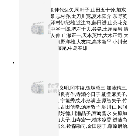
主演：三船敏郎,仲代达矢,司叶子,山田五十铃,加东
大介,河津清三郎,志村乔,太刀川宽,夏木阳介,东野英
治郎,藤原釜足,泽村伊纪雄,渡边笃,藤田进,山茶花究,
西村晃,加藤武,中谷一郎,堺左千夫,谷晃,土屋嘉男,清
水元,佐田丰,大友伸,广濑正一,天本英世,大木正司,大
村千吉,本间文子,桐野洋雄,大友纯,高木新平,小川安
三,熊谷卓三,杰瑞·藤尾,中岛春雄
9.0分
2003
正片
东京教父
主演：江守彻,梅垣义明,冈本绫,饭塚昭三,加藤精三,
石丸博也,槐柳二,屋良有作,寺濑今日子,能登麻美子,
大塚明夫,小山力也,宇垣秀成,小形满,芝原智矢子,竹
口安芸子,伊藤和晃,古田信幸,汤屋敦子,堀川仁,风间
勇刀,最上嗣生,园部好德,川濑晶子,宫崎晋永,矢原加
奈子,柴田理惠,犬山犬子,山寺宏一,柚木凉香,进藤尚
美,川原庆久,麻生智久,铃森勘司,金田朋子,藤原启治,
兴梠里美