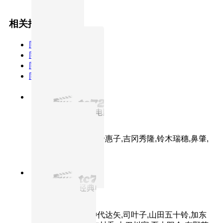
相关推荐
同类型
同主演
同年份
同TAG
8.8分
1980
正片
远山的呼唤
主演：高仓健,倍赏千惠子,吉冈秀隆,铃木瑞穗,鼻肇,
畑正宪,渥美清
8.9分
1961
正片
用心棒
主演：三船敏郎,仲代达矢,司叶子,山田五十铃,加东