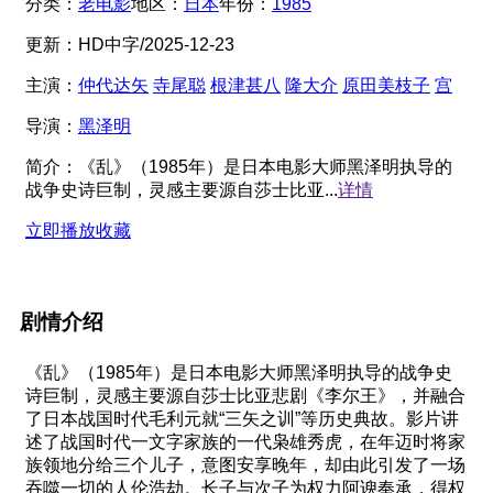
分类：
老电影
地区：
日本
年份：
1985
更新：
HD中字/2025-12-23
主演：
仲代达矢
寺尾聪
根津甚八
隆大介
原田美枝子
宫
导演：
黑泽明
简介：
《乱》（1985年）是日本电影大师黑泽明执导的
战争史诗巨制，灵感主要源自莎士比亚...
详情
立即播放
收藏
剧情介绍
《乱》（1985年）是日本电影大师黑泽明执导的战争史
诗巨制，灵感主要源自莎士比亚悲剧《李尔王》，并融合
了日本战国时代毛利元就“三矢之训”等历史典故。影片讲
述了战国时代一文字家族的一代枭雄秀虎，在年迈时将家
族领地分给三个儿子，意图安享晚年，却由此引发了一场
吞噬一切的人伦浩劫。长子与次子为权力阿谀奉承，得权