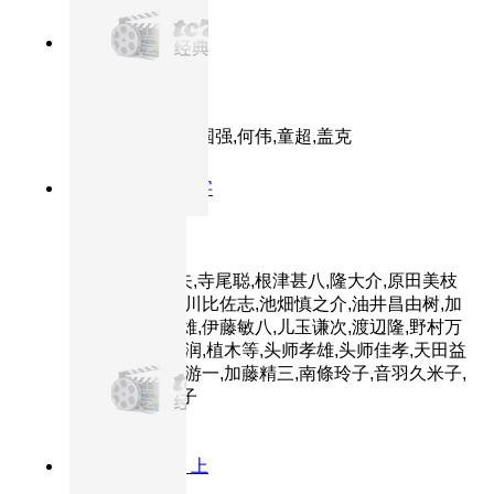
9.5分
1985
正片
高山下的花环
主演：吕晓禾,唐国强,何伟,童超,盖克
8.9分
1985
HD中字
乱
主演：仲代达矢,寺尾聪,根津甚八,隆大介,原田美枝
子,宫崎美子,井川比佐志,池畑慎之介,油井昌由树,加
藤和夫,松井范雄,伊藤敏八,儿玉谦次,渡辺隆,野村万
斋,加藤武,田崎润,植木等,头师孝雄,头师佳孝,天田益
男,木村荣,日比游一,加藤精三,南條玲子,音羽久米子,
寺岛进,东乡晴子
8.8分
2003
正片 上