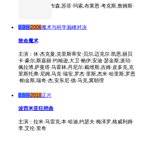
主演：梅尔·吉布森,苏菲·玛索,布莱恩·考克斯,詹姆斯·
科兹莫,辛·劳洛
8.9分
2006
魔术与科学巅峰对决
致命魔术
主演：休·杰克曼,克里斯蒂安·贝尔,迈克尔·凯恩,丽贝
卡·豪尔,斯嘉丽·约翰逊,大卫·鲍伊,安迪·瑟金斯,派珀·
佩拉博,萨曼塔·马霍林,丹尼尔·戴维斯,吉姆·皮多克,克
里斯托弗·尼姆,马克·瑞安,罗杰·里斯,杰米·哈里斯,罗恩
·帕金斯,瑞奇·杰,安东尼·德·马克,冀朝理
8.6分
2018
正片
波西米亚狂想曲
主演：拉米·马雷克,本·哈迪,约瑟夫·梅泽罗,格威利姆·
李,艾伦·里奇