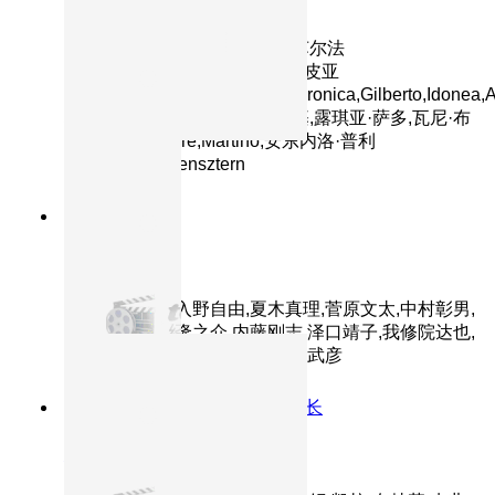
西西里的美丽传说
主演：莫妮卡·贝鲁奇,朱塞佩·苏尔法
罗,Luciano,Federico,玛蒂尔德·皮亚
纳,Pietro,Notarianni,Gaetano,Aronica,Gilberto,Idonea,A
埃丽萨·莫鲁奇,奥罗拉·夸特罗基,露琪亚·萨多,瓦尼·布
拉马蒂,Salvatore,Martino,安东内洛·普利
西,Noam,Morgensztern
9.4分
2001
HD
千与千寻
主演：柊瑠美,入野自由,夏木真理,菅原文太,中村彰男,
玉井夕海,神木隆之介,内藤刚志,泽口靖子,我修院达也,
大泉洋,小林郁夫,上条恒彦,小野武彦
9.2分
2006
深海阎王索债杰克船长
加勒比海盗2：亡灵宝藏