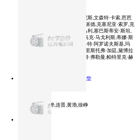
黑天鹅
主演：娜塔莉·波特曼,米拉·库尼斯,文森特·卡索,芭芭
拉·赫希,薇诺娜·瑞德,本杰明·米派德,克塞尼亚·索罗,克
里斯汀娜·安娜波,詹妮特·蒙哥马利,塞巴斯蒂安·斯坦,
托比·海明威,塞尔吉奥·托拉多,马克·马戈利斯,蒂娜·斯
隆,亚伯拉罕·阿罗诺夫斯基,夏洛特·阿罗诺夫斯基,玛
西娅·让·库尔茨,肖恩·奥哈根,克里斯托弗·加廷,黛博拉
·奥夫纳,斯坦利·B·赫尔曼,库尔特·弗勒曼,帕特里克·赫
辛格,莎拉·海伊
8.6分
2006
黄渤黑色幽默展露才华
疯狂的石头
主演：郭涛,刘桦,连晋,黄渤,徐峥
8.9分
1995
正片
勇敢的心