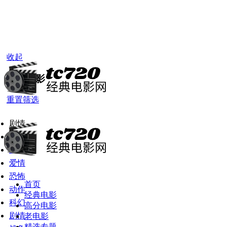
收起
经典电影
重置筛选
剧情
全部
喜剧
爱情
恐怖
首页
动作
经典电影
科幻
高分电影
剧情
老电影
精选专题