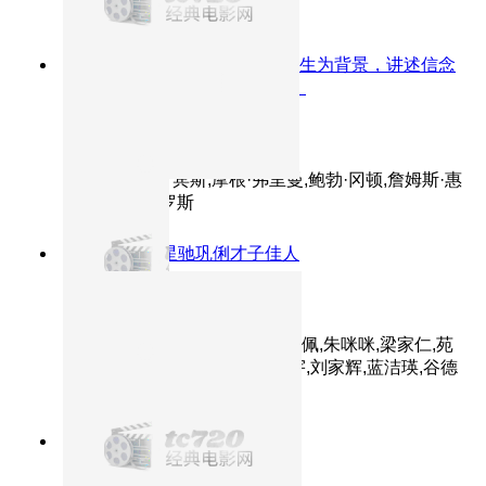
9.6分
1994
以高墙之内的压抑人生为背景，讲述信念
与希望如何在绝望中悄然生长。
肖申克的救赎
主演：蒂姆·罗宾斯,摩根·弗里曼,鲍勃·冈顿,詹姆斯·惠
特摩,吉尔·贝罗斯
8.7分
1993
周星驰巩俐才子佳人
唐伯虎点秋香
主演：周星驰,巩俐,陈百祥,郑佩佩,朱咪咪,梁家仁,苑
琼丹,梁荣忠,黄一山,黄霑,吴镇宇,刘家辉,蓝洁瑛,谷德
昭,陈辉虹,李健仁,宣萱,温翠苹
8.9分
2000
意大利女神惊艳出演