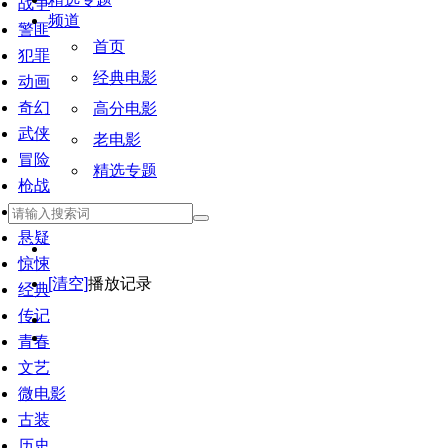
战争
频道
警匪
首页
犯罪
经典电影
动画
奇幻
高分电影
武侠
老电影
冒险
精选专题
枪战
恐怖
悬疑
惊悚
[清空]
播放记录
经典
传记
青春
文艺
微电影
古装
历史