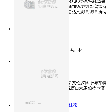
主演：约翰尼·德普,奥兰多·布鲁姆,凯拉·奈特莉,杰弗
里·拉什,比尔·奈伊,斯特兰·斯卡斯加德,乔纳森·普雷斯,
娜奥米·哈里斯,李·阿伦伯格,杰克·达文波特,彼特·唐纳
德·巴达拉曼迪二世
8.8分
2004
正片
可可西里
主演：多布杰,张垒,奇道,赵雪莹,马占林
9.4分
2009
正片
忠犬八公的故事
主演：理查·基尔,萨拉·罗默尔,琼·艾伦,罗比·萨布莱特,
艾瑞克·阿瓦利,田川洋行,杰森·亚历山大,罗伯特·卡普
荣
8.6分
2010
波特曼古妮丝黑白姐妹花