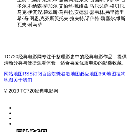
多尔,乔纳森·萨加尔,艾伯丝·戴维兹,马尔戈萨·格贝尔,
马克·伊瓦涅,碧翠斯·马科拉,安德烈·瑟韦林,弗里德里
希·冯·图恩,克齐斯茨托夫·拉夫特,诺伯特·魏塞尔,维斯
瓦夫·科马萨
TC720经典电影网专注于整理影史中的经典电影作品，提供
清晰分类与便捷观看体验，适合喜爱优质电影的影迷收藏。
网站地图
RSS订阅
百度蜘蛛
谷歌地图
必应地图
360地图
搜狗
地图
关于我们
© 2019 TC720经典电影网