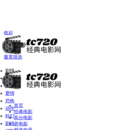
收起
经典电影
重置筛选
剧情
全部
喜剧
爱情
恐怖
首页
动作
经典电影
科幻
高分电影
剧情
老电影
精选专题