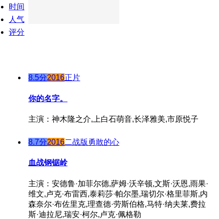
时间
人气
评分
8.5分
2016
正片
你的名字。
主演：神木隆之介,上白石萌音,长泽雅美,市原悦子
8.7分
2016
二战版勇敢的心
血战钢锯岭
主演：安德鲁·加菲尔德,萨姆·沃辛顿,文斯·沃恩,雨果·
维文,卢克·布雷西,泰莉莎·帕尔墨,瑞切尔·格里菲斯,内
森奈尔·布佐里克,理查德·劳斯伯格,马特·纳夫莱,费拉
斯·迪拉尼,瑞安·柯尔,卢克·佩格勒