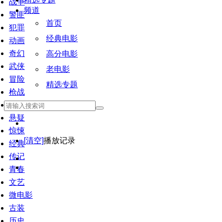
战争
频道
警匪
首页
犯罪
经典电影
动画
奇幻
高分电影
武侠
老电影
冒险
精选专题
枪战
恐怖
悬疑
惊悚
[清空]
播放记录
经典
传记
青春
文艺
微电影
古装
历史