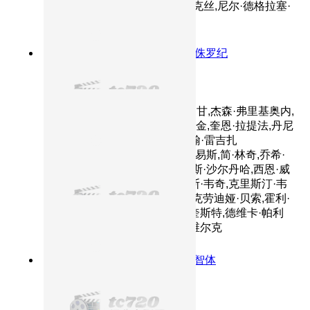
尼斯·利瑞,卡洛斯·庞丝,旺达·塞克丝,尼尔·德格拉塞·
泰森
9.0分
2009
老朋友遭遇冰河下的侏罗纪
冰川时代3
主演：Eunice,Cho,麦丽·弗拉纳甘,杰森·弗里基奥内,
比尔·哈德尔,Kelly,Keaton,乔伊·金,奎恩·拉提法,丹尼
斯·利瑞,Allegra,Leguizamo,约翰·雷吉扎
莫,Lucas,Leguizamo,科里亚·刘易斯,简·林奇,乔希·
佩克,西蒙·佩吉,雷·罗马诺,卡洛斯·沙尔丹哈,西恩·威
廉·斯科特,辛迪·斯拉特里,克里斯·韦奇,克里斯汀·韦
格,马特·阿德勒,史蒂夫·奥特曼,克劳迪娅·贝索,霍利·
多夫,塞勒妮丝·雷瓦,蒂姆·诺德奎斯特,德维卡·帕利
赫,乔纳森·柴可夫斯基,弗兰克·维尔克
7.6分
2025
阿汤哥血肉之躯战AI智体
碟中谍8：最终清算