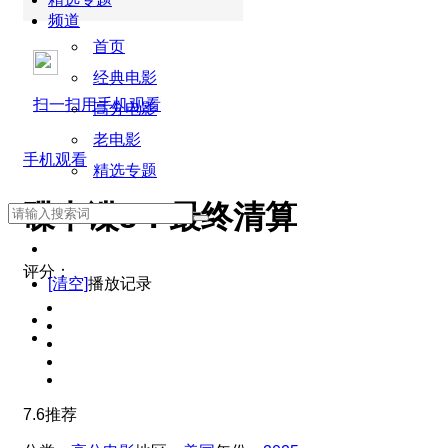
频道
首页
经典电影
扫一扫用手机观看
高分电影
老电影
手机观看
精选专题
碟中谍8：最终清算
评分：
[清空]
播放记录
7.6
推荐