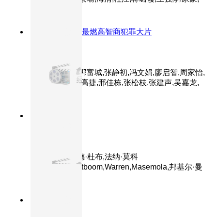
王雨甜,麦亨利
8.0分
2018
年度最燃高智商犯罪大片
无双
主演：周润发,郭富城,张静初,冯文娟,廖启智,周家怡,
王耀庆,方中信,高捷,邢佳栋,张松枝,张建声,吴嘉龙,
孙佳君
8.4分
2026
正片
180度 180
主演：德斯蒙德·杜布,法纳·莫科
纳,Prince,Grootboom,Warren,Masemola,邦基尔·曼
赛
8.5分
2026
正片