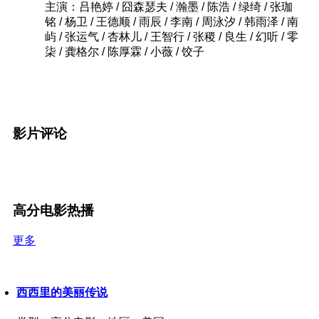
主演：吕艳婷 / 囧森瑟夫 / 瀚墨 / 陈浩 / 绿绮 / 张珈
铭 / 杨卫 / 王德顺 / 雨辰 / 李南 / 周泳汐 / 韩雨泽 / 南
屿 / 张运气 / 杏林儿 / 王智行 / 张稷 / 良生 / 幻听 / 零
柒 / 龚格尔 / 陈厚霖 / 小薇 / 饺子
影片评论
高分电影热播
更多
西西里的美丽传说