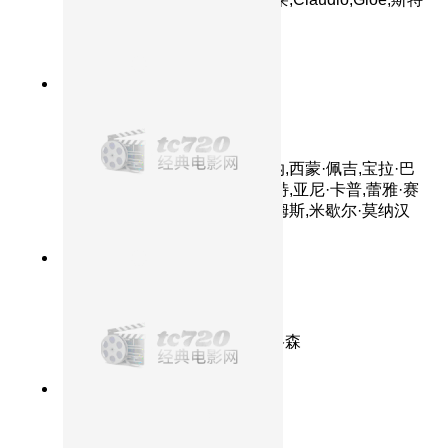
凡诺·阿伯蒂
9.7分
2020
阿汤哥飞跃迪拜塔？
碟中谍4
主演：汤姆·克鲁斯,杰瑞米·雷纳,西蒙·佩吉,宝拉·巴
顿,乔什·哈洛威,迈克尔·恩奎斯特,亚尼·卡普,蕾雅·赛
杜,弗拉基米尔·马什科夫,文·瑞姆斯,米歇尔·莫纳汉
7.8分
2015
阿汤哥徒手扒飞机
碟中谍5神秘国度
主演：汤姆·克鲁斯,丽贝卡·弗格森
8.1分
2018
五旬阿汤哥再创奇迹
碟中谍6全面瓦解