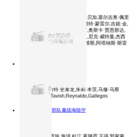
第一滴血5：最后的血
主演：西尔维斯特·史泰龙,帕斯·贝加,塞尔吉奥·佩里
斯-门切塔,艾德里安娜·巴拉扎,维特·蒙雷尔,吉妮·金,
华金·科西奥,帕斯卡西奥·洛佩斯,奥斯卡·贾恩那达,
亚历山大·迪米特罗夫,亚伦·科恩,尼克·威特曼,杰西
卡·马德森,路易·曼迪勒,欧文·戴维斯,阿塔纳斯·斯雷
布雷夫,乔治·曼切夫
7.4分
2008
正片
第一滴血4
主演：西尔维斯特·史泰龙,朱莉·本茨,马修·马斯
登,Graham,McTavish,Reynaldo,Gallegos
8.3分
2018
特种部队鏖战海陆空
红海行动
主演：张译,黄景瑜,海清,杜江,蒋璐霞,王强,郭家豪,