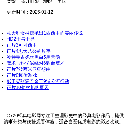
类型：
高分电影，
地区：
美国
更新时间：
2026-01-12
意大利女神惊艳出
1
西西里的美丽传说
HD
2
千与千寻
正片
3
可可西里
正片
4
忠犬八公的故事
波特曼古妮丝黑白
5
黑天鹅
魔术与科学巅峰对
6
致命魔术
正片
7
波西米亚狂想曲
正片
8
模仿游戏
彭于晏张涵予金三
9
湄公河行动
正片
10
菊次郎的夏天
TC720经典电影网专注于整理影史中的经典电影作品，提供
清晰分类与便捷观看体验，适合喜爱优质电影的影迷收藏。