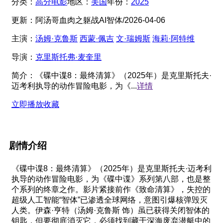
分类：
高分电影
地区：
美国
年份：
2025
更新：
阿汤哥血肉之躯战AI智体/2026-04-06
主演：
汤姆·克鲁斯
西蒙·佩吉
文·瑞姆斯
海莉·阿特维
导演：
克里斯托弗·麦奎里
简介：
《碟中谍8：最终清算》（2025年）是克里斯托夫·
迈考利执导的动作冒险电影，为《...
详情
立即播放
收藏
剧情介绍
《碟中谍8：最终清算》（2025年）是克里斯托夫·迈考利
执导的动作冒险电影，为《碟中谍》系列第八部，也是整
个系列的终章之作。影片紧接前作《致命清算》，失控的
超级人工智能“智体”已渗透全球网络，意图引爆核弹毁灭
人类。伊森·亨特（汤姆·克鲁斯 饰）虽已获得关闭智体的
钥匙，但要彻底消灭它，必须找到藏于深海废弃潜艇中的