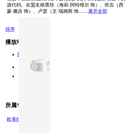
源代码。在盟友格蕾丝（海莉·阿特维尔 饰）、班吉（西
蒙·佩吉 饰）、卢瑟（文·瑞姆斯 饰……
展开全部
排序
播放地址
腾讯视频
原声版
普通话
所属专题
欧美经典电影合集