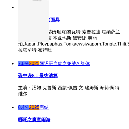
8.5分
2025
正片
魔眼：被诅咒的面具
主演：蒙拓普·赫姆坦,帕努瓦特·索普拉迪,塔纳萨兰·
萨姆通莱,普缇茶·本亚玛斯,黛安娜·芙丽
珀,Japan,Ploypaphas,Fonkaewsiwaporn,Tongte,Thiti,S
拉塔萨特·布特旺
7.6分
2025
阿汤哥血肉之躯战AI智体
碟中谍8：最终清算
主演：汤姆·克鲁斯,西蒙·佩吉,文·瑞姆斯,海莉·阿特
维尔
8.4分
2025
完结
哪吒之魔童闹海