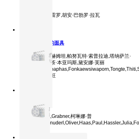
灵魂侵占
主演：黛安·格雷罗,胡安·巴勃罗·拉瓦
8.5分
2025
正片
魔眼：被诅咒的面具
主演：蒙拓普·赫姆坦,帕努瓦特·索普拉迪,塔纳萨兰·
萨姆通莱,普缇茶·本亚玛斯,黛安娜·芙丽
珀,Japan,Ploypaphas,Fonkaewsiwaporn,Tongte,Thiti,S
拉塔萨特·布特旺
8.6分
2024
正片
追踪
主演：Sophia,Grabner,柯琳娜·普
姆,Stefan,Schnuderl,Oliver,Haas,Paul,Hassler,Julia,Fo
9.4分
1999
正片