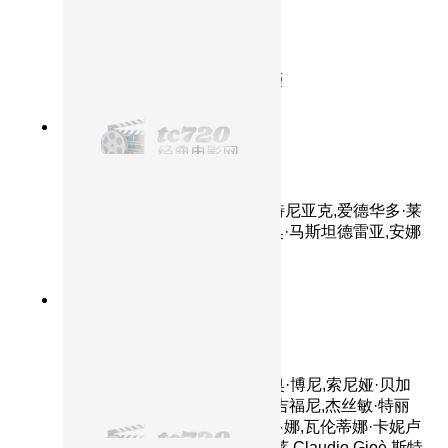
横空出世
主演：李雪健,李幼斌,高明,陈瑾
8.5分
2016
正片
完美陌生人
主演：马可·贾利尼,卡夏·斯穆特尼亚克,爱德华多·莱
奥,阿尔芭·罗尔瓦赫尔,瓦莱里奥·马斯坦德雷亚,安娜
·福列塔,朱塞佩·巴蒂斯通
9.3分
2003
HD
灿烂人生
主演：路易吉·洛·卡肖,阿莱西奥·博尼,索尼娅·贝加
马斯科,玛雅·珊萨,法布里齐奥·吉福尼,杰丝敏·特丽
卡,里卡多·斯卡马乔,安德烈提多娜,瓦伦蒂娜·卡妮卢
提,卡米拉·菲利皮,莉迪亚·维塔莱,Claudio,Gioè,斯特