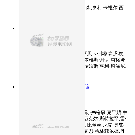
主演：汤姆·克鲁斯,丽贝卡·弗格森,亨利·卡维尔,西
蒙·佩吉
7.7分
2023
阿汤哥再次刷新极限
碟中谍7：致命清算（上）
主演：汤姆·克鲁斯,西蒙·佩吉,丽贝卡·弗格森,凡妮
莎·柯比,海莉·阿特维尔,加利·艾尔维斯,谢伊·惠格姆,
马克·加蒂斯,埃塞·莫拉雷斯,文·瑞姆斯,亨利·科泽尼,
张茵
7.2分
2016
冰川动物踏上星际冒险
冰川时代5：星际碰撞
主演：西蒙·佩吉,洁茜J,杰西·泰勒·弗格森,克里斯·韦
奇,詹妮弗·洛佩兹,梅丽莎·劳奇,迈克尔·斯特拉罕,雷·
罗马诺,约翰·雷吉扎莫,斯蒂芬妮·比翠丝,尼克·奥弗
曼,亚当·德维尼,柯柯·帕尔莫,马克思·格林菲尔德,丹