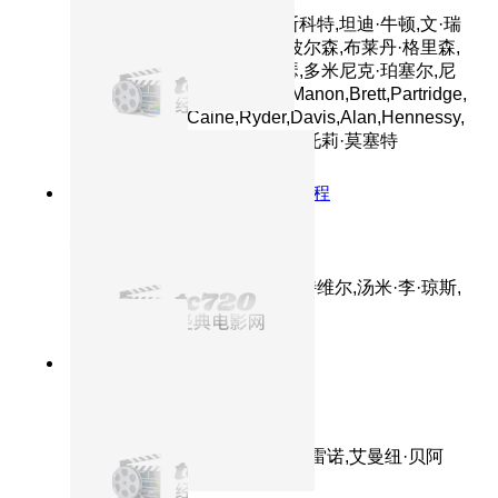
主演：汤姆·克鲁斯,多格雷·斯科特,坦迪·牛顿,文·瑞
姆斯,理查德·劳斯伯格,约翰·波尔森,布莱丹·格里森,
拉德·舍博德兹加,威廉·麦鲍瑟,多米尼克·珀塞尔,尼
古拉斯·贝尔,奇·陈,Christian,Manon,Brett,Partridge,
艾丽森·阿拉亚,Caine,Ryder,Davis,Alan,Hennessy,
安东尼·霍普金斯,派崔克·马柏,托莉·莫塞特
7.2分
2011
超级英雄二战惩恶征程
美国队长
主演：克里斯·埃文斯,海莉·阿特维尔,汤米·李·琼斯,
塞巴斯蒂安·斯坦,雨果·维文
9.0分
1996
特工阿汤极限狂飙
碟中谍
主演：汤姆·克鲁斯,强·沃特,让·雷诺,艾曼纽·贝阿