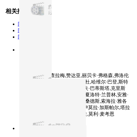
相关推荐
同类型
同主演
同年份
8.1分
2024
正片
沙丘2
主演：提莫西·查拉梅,赞达亚,丽贝卡·弗格森,弗洛伦
丝·皮尤,奥斯汀·巴特勒,蕾雅·赛杜,哈维尔·巴登,斯特
兰·斯卡斯加德,乔什·布洛林,戴夫·巴蒂斯塔,克里斯
托弗·沃肯,蒂姆·布雷克·尼尔森,夏洛特·兰普林,安雅·
泰勒-乔伊,斯蒂芬·亨德森,安东·桑德斯,索海拉·雅各
布,特雷茜库根,阿伦·梅迪扎德,伊莫拉·加斯帕尔,塔拉
·布雷思纳克,小彼得·斯托亚诺夫,莫利·麦考恩
7.6分
2019
正片