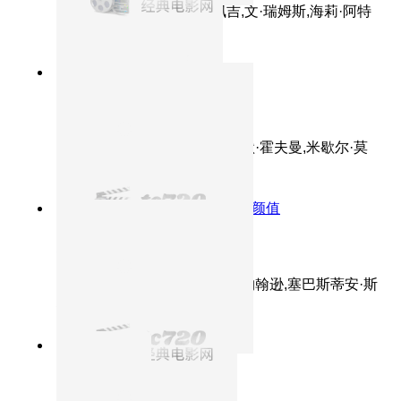
主演：汤姆·克鲁斯,西蒙·佩吉,文·瑞姆斯,海莉·阿特
维尔
8.9分
2006
为救娇妻重出江湖
碟中谍3
主演：汤姆·克鲁斯,菲利普·塞默·霍夫曼,米歇尔·莫
娜汉,乔纳森·莱斯·梅耶斯
8.0分
2014
美队冬兵相爱相杀拼颜值
美国队长2
主演：克里斯·埃文斯,斯嘉丽·约翰逊,塞巴斯蒂安·斯
坦,安东尼·麦凯,海莉·阿特维尔
7.3分
2000
阿汤哥徒手攀岩
碟中谍2